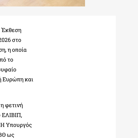
ή Έκθεση
2026 στο
η, η οποία
πό το
ρυφαίο
κή Ευρώπη και
 η φετινή
 ΕΛΙΒΙΠ,
. Η Υπουργός
ΕΒΘ ως