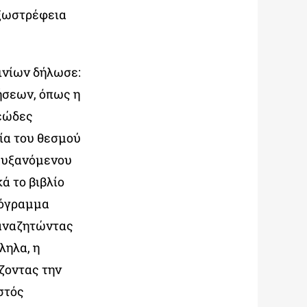
εξωστρέφεια
ινίων δήλωσε:
ήσεων, όπως η
δεώδες
ία του θεσμού
 αυξανόμενου
ά το βιβλίο
ρόγραμμα
 αναζητώντας
ληλα, η
ζοντας την
στός