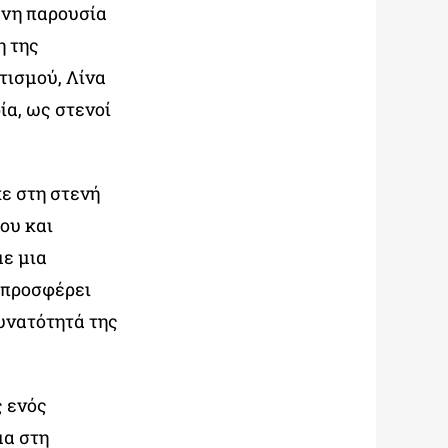
ενη παρουσία
η της
τισμού, Λίνα
ία, ως στενοί
ε στη στενή
ου και
με μια
 προσφέρει
δυνατότητά της
ς ενός
μα στη