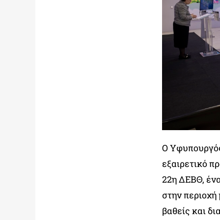
Ο Υφυπουργός
εξαιρετικό π
22η ΔΕΒΘ, έν
στην περιοχή 
βαθείς και δ