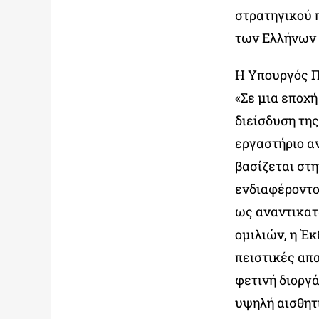
στρατηγικού π
των Ελλήνων 
Η Υπουργός 
«Σε μια εποχ
διείσδυση τη
εργαστήριο α
βασίζεται στ
ενδιαφέροντος
ως αναντικατ
ομιλιών, η Έ
πειστικές απ
φετινή διοργ
υψηλή αισθητ