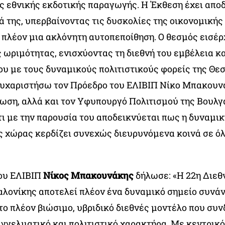
ς εθνικής εκδοτικής παραγωγής. Η Έκθεση έχει αποδ
 της, υπερβαίνοντας τις δυσκολίες της οικονομικής
πλέον μια ακλόνητη αυτοπεποίθηση. Ο θεσμός εισέρχ
ωριμότητας, ενισχύοντας τη διεθνή του εμβέλεια κα
ου με τους δυναμικούς πολιτιστικούς φορείς της Θε
ευχαριστήσω τον Πρόεδρο του ΕΛΙΒΙΠ Νίκο Μπακουνά
νωση, αλλά και τον Υφυπουργό Πολιτισμού της Βουλγα
τι με την παρουσία του αποδεικνύεται πως η δυναμι
ής χώρας κερδίζει συνεχώς διευρυνόμενα κοινά σε όλ
ου ΕΛΙΒΙΠ
Νίκος Μπακουνάκης
δήλωσε: «Η 22η Διεθ
αλονίκης αποτελεί πλέον ένα δυναμικό σημείο συνάν
ο πλέον βιώσιμο, υβριδικό διεθνές μοντέλο που συν
αγγελματικό και πολιτιστικό χαρακτήρα. Με κεντρικ