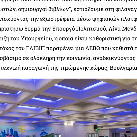
ωστών, δημιουργοί βιβλίων”, εστιάζουμε στη φιλαναγ
ενισχύοντας την εξωστρέφεια μέσω ψηφιακών πλατ
αριστήσω θερμά την Υπουργό Πολιτισμού, Λίνα Μενδώ
ιξη του Υπουργείου, η οποία είναι καθοριστική για 
τόχος του ΕΛΙΒΙΠ παραμένει μια ΔΕΒΘ που καθιστά τ
οσβάσιμο σε ολόκληρη την κοινωνία, αναδεικνύοντας
οτεχνική παραγωγή της τιμώμενης χώρας, Βουλγαρία