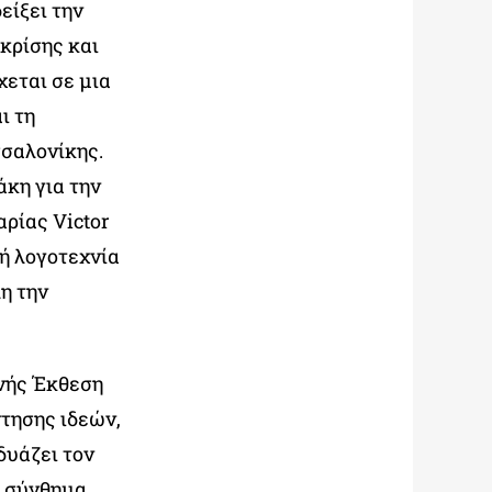
είξει την
 κρίσης και
εται σε μια
ι τη
σσαλονίκης.
κη για την
ρίας Victor
κή λογοτεχνία
η την
νής Έκθεση
τησης ιδεών,
δυάζει τον
ό σύνθημα