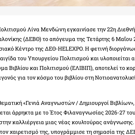
ολιτισμού Λίνα Μενδώνη εγκαινίασε την 22η Διεθν
αλονίκης (ΔΕΒΘ) το απόγευμα της Τετάρτης 6 Μαΐου 
σιακό Κέντρο της ΔΕΘ-HELEXPO. Η φετινή διοργάνωσ
 αιγίδα του Υπουργείου Πολιτισμού και υλοποιείται α
μα Βιβλίου και Πολιτισμού (ΕΛΙΒΙΠ), αποτελεί το κο
εγονός για τον κόσμο του βιβλίου στη Νοτιοανατολι
θεματική «Γενιά Αναγνωστών / Δημιουργοί Βιβλίων»,
εται άρρηκτα με το Έτος Φιλαναγνωσίας 2026-27 του
στην καλλιέργεια μιας νέας κουλτούρας ανάγνωσης
στον χαιρετισμό της, υπογράμμισε τη σημασία της Δ