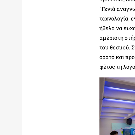
“Γενιά αναγν
τεχνολογία, 
ήθελα να ευχ
αμέριστη στήρ
του θεσμού. Σ
ορατό και πρ
φέτος τη λογ