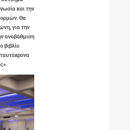
νωσία και την
φορμών. Θα
νη, για την
την αναβάθμιση
ο βιβλίο
 ταυτόχρονα
ς».