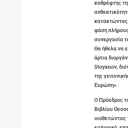
καθρέφτης τη
ανθεκτικότητά
κατακτώντας 
φάση πλήρους 
συνεργασία τ
Θα ήθελα να 
άρτια διοργά
Stoyanov, διό
της γειτονικ
Ευρώπη».
Ο Πρόεδρος τ
Βιβλίου Θεσσ
υιοθετώντας τ
εμπορικό, επ