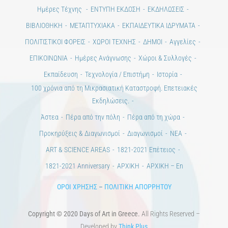
Ημέρες Τέχνης
ΕΝΤΥΠΗ ΕΚΔΟΣΗ
ΕΚΔΗΛΩΣΕΙΣ
ΒΙΒΛΙΟΘΗΚΗ
ΜΕΤΑΠΤΥΧΙΑΚΑ
ΕΚΠΑΙΔΕΥΤΙΚΑ ΙΔΡΥΜΑΤΑ
ΠΟΛΙΤΙΣΤΙΚΟΙ ΦΟΡΕΙΣ
ΧΩΡΟΙ ΤΕΧΝΗΣ
ΔΗΜΟΙ
Αγγελίες
ΕΠΙΚΟΙΝΩΝΙΑ
Ημέρες Ανάγνωσης
Χώροι & Συλλογές
Εκπαίδευση
Τεχνολογία / Επιστήμη
Ιστορία
100 χρόνια από τη Μικρασιατική Καταστροφή. Επετειακές
Εκδηλώσεις.
Άστεα
Πέρα από την πόλη
Πέρα από τη χώρα
Προκηρύξεις & Διαγωνισμοί
Διαγωνισμοί
ΝΕΑ
ART & SCIENCE AREAS
1821-2021 Επέτειος
1821-2021 Anniversary
ΑΡΧΙΚΗ
ΑΡΧΙΚΗ – En
ΟΡΟΙ ΧΡΗΣΗΣ
–
ΠΟΛΙΤΙΚΗ ΑΠΟΡΡΗΤΟΥ
Copyright © 2020 Days of Art in Greece.
All Rights Reserved –
Developed by
Think Plus