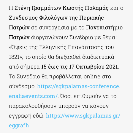
Η
Στέγη Γραμμάτων Κωστής Παλαμάς
και ο
Σύνδεσμος Φιλολόγων της Περιοχής
ΔΙΔΑΚΤΟΡΙΚΑ
Πατρών
σε συνεργασία με το
Πανεπιστήμιο
Πατρών
διοργανώνουν Συνέδριο με θέμα:
ΕΚΠΑΙΔΕΥΤΙΚΑ ΙΔΡΥΜΑΤΑ
«Όψεις της Ελληνικής Επανάστασης του
1821», το οποίο θα διεξαχθεί διαδικτυακά
ΠΟΛΙΤΙΣΤΙΚΟΙ ΦΟΡΕΙΣ
από σήμερα
15 έως τις 17 Οκτωβρίου 2021
.
Το Συνέδριο θα προβάλλεται online στο
ΧΩΡΟΙ ΤΕΧΝΗΣ
σύνδεσμο:
https://sgkpalamas-conference.
enaliaevents.com/
. Όσοι επιθυμούν να το
ΔΗΜΟΙ
παρακολουθήσουν μπορούν να κάνουν
εγγραφή εδώ:
https://www.sgkpalamas.gr/
ΕΚΔΗΛΩΣΕΙΣ
eggrafh