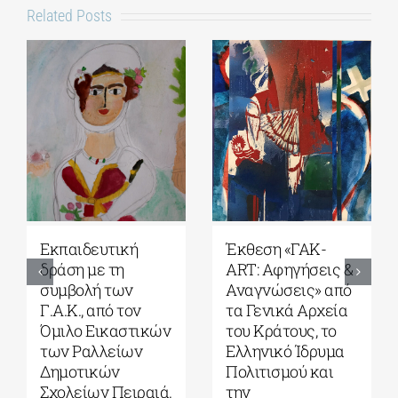
Related Posts
Εκπαιδευτική
Έκθεση «ΓΑΚ-
δράση με τη
ART: Αφηγήσεις &
συμβολή των
Αναγνώσεις» από
Γ.Α.Κ., από τον
τα Γενικά Αρχεία
Όμιλο Εικαστικών
του Κράτους, το
των Ραλλείων
Ελληνικό Ίδρυμα
Δημοτικών
Πολιτισμού και
Σχολείων Πειραιά.
την