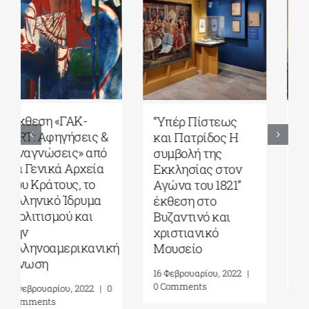
Μαθητικοί
“Υπέρ Πίστεως
διαγωνισμοί, με τη
και Πατρίδος Η
συμβολή των
συμβολή της
Γ.Α.Κ. και σε
Εκκλησίας στον
συνεργασία με το
Αγώνα του 1821”
Ίδρυμα Ωνάση &
έκθεση στο
την Ωνάσειο
Βυζαντινό και
Βιβλιοθήκη.
χριστιανικό
Μουσείο
3 Φεβρουαρίου, 2022
|
0
Comments
16 Φεβρουαρίου, 2022
|
0 Comments