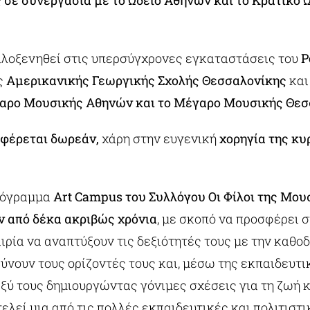
 σε συνεργασία με το Ωδείο Αθηνών και το Κρατικό 
ιλοξενηθεί στις υπερσύγχρονες εγκαταστάσεις του
P
ς
Αμερικανικής Γεωργικής Σχολής Θεσσαλονίκης
και
αρο Μουσικής Αθηνών και το Μέγαρο Μουσικής Θεσ
φέρεται δωρεάν,
χάρη στην ευγενική
χορηγία της κυ
ρόγραμμα
Art Campus του Συλλόγου Οι Φίλοι της Μου
ν από δέκα ακριβώς χρόνια
, με σκοπό να προσφέρει 
ιρία να αναπτύξουν τις δεξιότητές τους με την καθ
ύνουν τους ορίζοντές τους και, μέσω της εκπαιδευτικ
ύ τους δημιουργώντας γόνιμες σχέσεις για τη ζωή κα
ελεί μια από τις πολλές εκπαιδευτικές και πολιτιστι