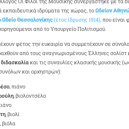
λλογος Οι Φίλοι της Μουσικής συνεργάστηκε με τα δύ
 εκπαιδευτικά ιδρύματα της χώρας, το
Ωδείον
Αθην
ό Ωδείο Θεσσαλονίκης
(έτος ίδρυσης 1914),
που είναι 
χορηγούμενοι από το Υπουργείο Πολιτισμού.
α έχουν φέτος την ευκαιρία να συμμετέχουν σε σύνολ
ιδαχθούν από τους αναγνωρισμένους Έλληνες σολίστ
η
διδασκαλία
και τις συναυλίες κλασικής μουσικής (ω
συνόλων και ορχηστρών):
ρέσο
, πιάνο
ρούλη
, βιολοντσέλο
 πιάνο
τη
, βιολί
, βιόλα