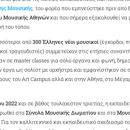
της
Μουσικής
,
του φορέα που εμπνεύστηκε πριν από 6
υ Μουσικής Αθηνών
και που σήμερα εξακολουθεί να 
ωή του τόπου.
σσότεροι από
300 Έλληνες νέοι μουσικοί
(έγχορδοι, π
ικοί τραγουδιστές) συμμετείχαν στις ετήσιες συναντή
ν σε master classes για σόλο όργανα και φωνή, δημ
 έργα ως σολίστ με ορχήστρα και εμφανίστηκαν σε 
ρους του Art Campus αλλά και στην Αθήνα, στο Μέγ
ου 2022
και σε βάθος τουλάχιστον τριετίας, η εκπαιδε
τρωθεί στα
Σύνολα Μουσικής Δωματίου
και στα
Μουσ
.
Για τον καλλιτεχνικό και εκπαιδευτικό σχεδιασμό τ