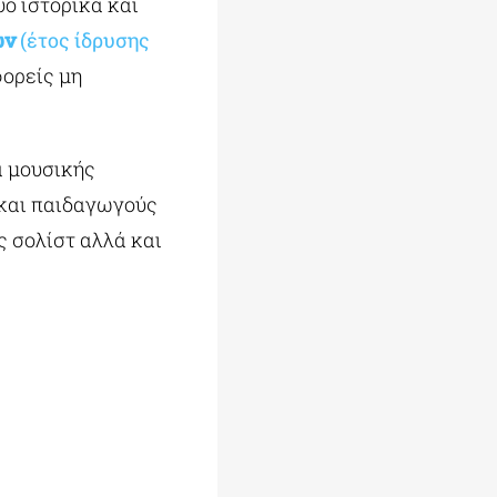
ο ιστορικά και
ών
(έτος ίδρυσης
φορείς μη
α μουσικής
 και παιδαγωγούς
ς σολίστ αλλά και