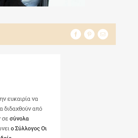
την ευκαιρία να
να διδαχθούν από
ν σε
σύνολα
ώνει
ο Σύλλογος Οι