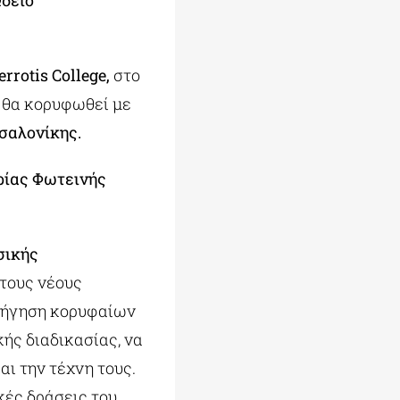
Ωδείο
errotis College,
στο
 θα κορυφωθεί με
σαλονίκης.
ρίας Φωτεινής
σικής
στους νέους
οδήγηση κορυφαίων
ής διαδικασίας, να
ι την τέχνη τους.
κές δράσεις του