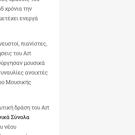
5 χρόνια την
μετέχει ενεργά
νευστοί, πιανίστες,
σεις του Art
ιούργησαν μουσικά
συναυλίες ανοιχτές
αρο Μουσικής
υτική δράση του Art
ικά Σύνολα
ου νέου