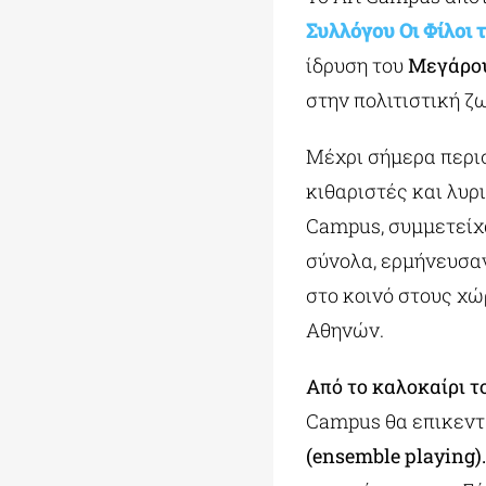
Συλλόγου
Οι
Φίλοι
ίδρυση του
Μεγάρο
στην πολιτιστική ζ
Μέχρι σήμερα περι
κιθαριστές και λυρ
Campus, συμμετείχα
σύνολα, ερμήνευσαν
στο κοινό στους χώ
Αθηνών.
Από το καλοκαίρι τ
Campus θα επικεν
(ensemble playing)