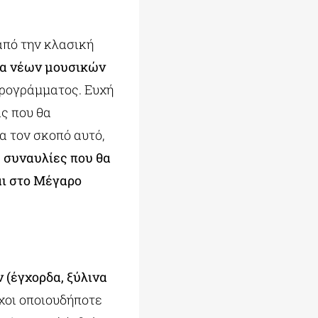
από την κλασική
ία νέων μουσικών
προγράμματος. Ευχή
ς που θα
α τον σκοπό αυτό,
ε
συναυλίες που θα
ι στο Μέγαρο
ν (έγχορδα, ξύλινα
χοι οποιουδήποτε