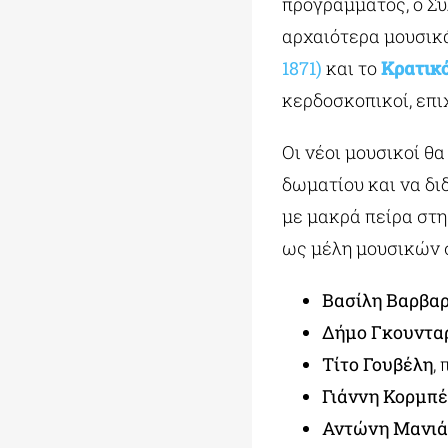
προγράμματος, ο Σύ
αρχαιότερα μουσικά
1871)
και το
Κρατικ
κερδοσκοπικοί, επι
Οι νέοι μουσικοί θ
δωματίου και να δ
με μακρά πείρα στ
ως μέλη μουσικών 
Βασίλη Βαρβα
Δήμο Γκουντα
Τίτο Γουβέλη
,
Γιάννη Κορμπέ
Αντώνη Μανιά