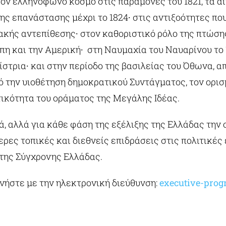
τον ελληνόφωνο κόσμο στις παραμονές του 1821, τα α
της επανάστασης μέχρι το 1824∙ στις αντιξοότητες π
ιακής αντεπίθεσης∙ στον καθοριστικό ρόλο της πτώση
πη και την Αμερική∙ στη Ναυμαχία του Ναυαρίνου το 
τρια∙ και στην περίοδο της βασιλείας του Όθωνα, από
πό την υιοθέτηση δημοκρατικού Συντάγματος, τον ορι
τικότητα του οράματος της Μεγάλης Ιδέας.
, αλλά για κάθε φάση της εξέλιξης της Ελλάδας την ο
ερες τοπικές και διεθνείς επιδράσεις στις πολιτικές 
 της Σύγχρονης Ελλάδας.
νήστε με την ηλεκτρονική διεύθυνση:
executive-pro