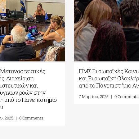
Π.Μ.Σ. Μεταναστευτικές
ουδών.
Σπουδές: Διαχείριση
μεταναστευτικών και
ments
προσφυγικών ροών στην
Ευρώπη από το Πανεπιστήμιο
Αιγαίου
7 Μαρτίου, 2025
|
0 Comments