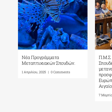
niversity Studio Press
 Νοεμβρίου, 2024
|
0 Comments
Νέα Προγράμματα
Μεταπτυχιακών Σπ
1 Απριλίου, 2025
|
0 Com