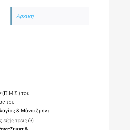
Αρχική
(Π.Μ.Σ.) του
ας του
λογίας & Μάνατζμεντ
 εξής τρεις (3)
άνατζμεντ &