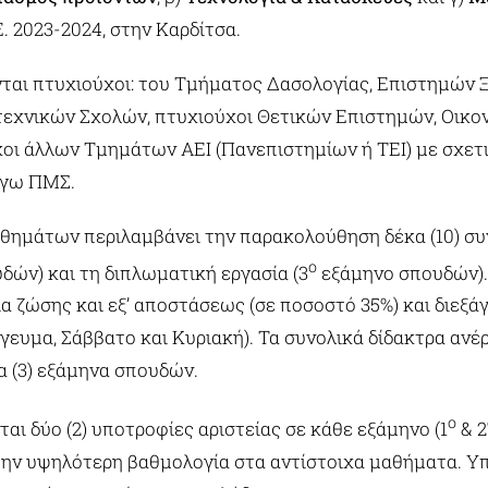
Ε. 2023-2024, στην Καρδίτσα.
ται πτυχιούχοι: του Τμήματος Δασολογίας, Επιστημών Ξ
εχνικών Σχολών, πτυχιούχοι Θετικών Επιστημών, Οικον
οι άλλων Τμημάτων ΑΕΙ (Πανεπιστημίων ή ΤΕΙ) με σχετ
όγω ΠΜΣ.
θημάτων περιλαμβάνει την παρακολούθηση δέκα (10) συ
ο
δών) και τη διπλωματική εργασία (3
εξάμηνο σπουδών).
α ζώσης και εξ’ αποστάσεως (σε ποσοστό 35%) και διεξάγ
ευμα, Σάββατο και Κυριακή). Τα συνολικά δίδακτρα ανέρ
ία (3) εξάμηνα σπουδών.
ο
ται δύο (2) υποτροφίες αριστείας σε κάθε εξάμηνο (1
& 2
ην υψηλότερη βαθμολογία στα αντίστοιχα μαθήματα. Υπ