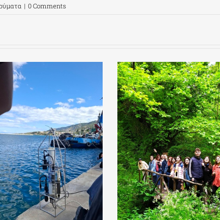
δρύματα
|
0 Comments