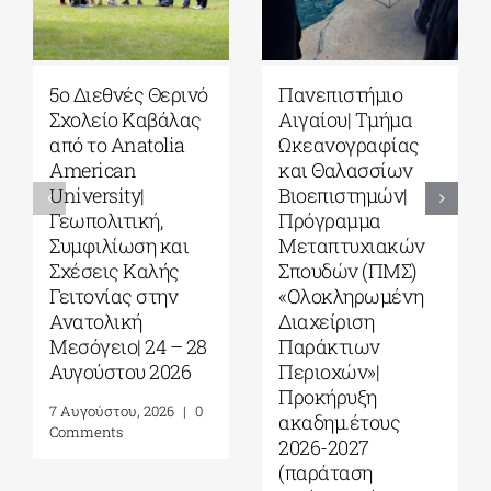
Πανεπιστήμιο
ΠΜΣ «Μουσική
Θεσσαλίας| ΠΜΣ
Εκπαίδευση σε
“Διαχείριση
Τυπικά και Άτυπα
Περιβάλλοντος”|
Περιβάλλοντα»
Πρόσκληση
από το ΕΚΠΑ
υποβολής
4 Αυγούστου, 2026
|
0
αιτήσεων (β’ φάση,
Comments
ακαδημ. έτος
2026-2027)
6 Αυγούστου, 2026
|
0
Comments
Leave A Comment