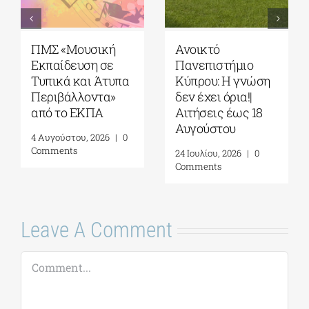
Πανεπιστήμιο
Πανεπιστήμιο
Αιγαίου| Τμήμα
Θεσσαλίας| ΠΜΣ
Ωκεανογραφίας
“Διαχείριση
και Θαλασσίων
Περιβάλλοντος”|
Βιοεπιστημών|
Πρόσκληση
Πρόγραμμα
υποβολής
Μεταπτυχιακών
αιτήσεων (β’ φάση,
Σπουδών (ΠΜΣ)
ακαδημ. έτος
«Ολοκληρωμένη
2026-2027)
Διαχείριση
6 Αυγούστου, 2026
|
0
Παράκτιων
Comments
Περιοχών»|
Προκήρυξη
ακαδημ.έτους
2026-2027
(παράταση
αιτήσεων έως