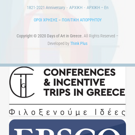
ΒΙΒΛΙΟΘΗΚΗ
ΜΕΤΑΠΤΥΧΙΑΚΑ
ΕΚΠΑΙΔΕΥΤΙΚΑ ΙΔΡΥΜΑΤΑ
ΠΟΛΙΤΙΣΤΙΚΟΙ ΦΟΡΕΙΣ
ΧΩΡΟΙ ΤΕΧΝΗΣ
ΔΗΜΟΙ
Αγγελίες
ΕΠΙΚΟΙΝΩΝΙΑ
Ημέρες Ανάγνωσης
Χώροι & Συλλογές
Εκπαίδευση
Τεχνολογία / Επιστήμη
Ιστορία
100 χρόνια από τη Μικρασιατική Καταστροφή. Επετειακές
Εκδηλώσεις.
Άστεα
Πέρα από την πόλη
Πέρα από τη χώρα
Προκηρύξεις & Διαγωνισμοί
Διαγωνισμοί
ΝΕΑ
ART & SCIENCE AREAS
1821-2021 Επέτειος
1821-2021 Anniversary
ΑΡΧΙΚΗ
ΑΡΧΙΚΗ – En
ΟΡΟΙ ΧΡΗΣΗΣ
–
ΠΟΛΙΤΙΚΗ ΑΠΟΡΡΗΤΟΥ
Copyright © 2020 Days of Art in Greece.
All Rights Reserved –
Developed by
Think Plus