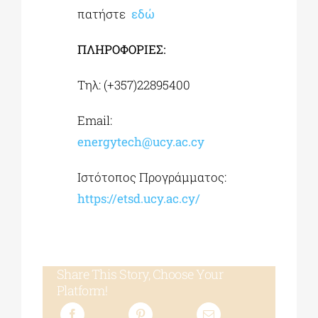
πατήστε
εδώ
ΠΛΗΡΟΦΟΡΙΕΣ:
Τηλ: (+357)22895400
Email:
energytech@ucy.ac.cy
Ιστότοπος Προγράμματος:
https://etsd.ucy.ac.cy/
Share This Story, Choose Your
Platform!