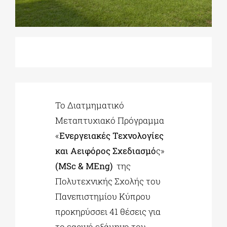
ΔΙΔΑΚΤΟΡΙΚΑ
ΕΚΠΑΙΔΕΥΤΙΚΑ ΙΔΡΥΜΑΤΑ
ΠΟΛΙΤΙΣΤΙΚΟΙ ΦΟΡΕΙΣ
Το Διατμηματικό
Μεταπτυχιακό Πρόγραμμα
ΧΩΡΟΙ ΤΕΧΝΗΣ
«
Ενεργειακές Τεχνολογίες
και Αειφόρος Σχεδιασμό
ς»
ΔΗΜΟΙ
(
MSc
&
MEng
)
της
Πολυτεχνικής Σχολής του
Πανεπιστημίου Κύπρου
ΕΚΔΗΛΩΣΕΙΣ
προκηρύσσει 41 θέσεις για
το εαρινό εξάμηνο του