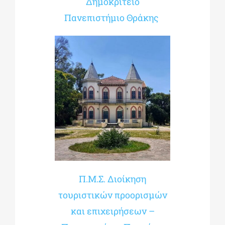
Δημοκρίτειο
Πανεπιστήμιο Θράκης
Π.Μ.Σ. Διοίκηση
τουριστικών προορισμών
και επιχειρήσεων –