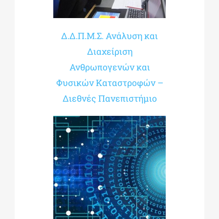
Δ.Δ.Π.Μ.Σ. Ανάλυση και
Διαχείριση
Ανθρωπογενών και
Φυσικών Καταστροφών –
Διεθνές Πανεπιστήμιο