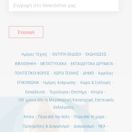
Εκδηλώσεις.
Άστεα
Πέρα από την πόλη
Πέρα από τη χώρα
Προκηρύξεις & Διαγωνισμοί
Διαγωνισμοί
ΝΕΑ
ART & SCIENCE AREAS
1821-2021 Επέτειος
1821-2021 Anniversary
ΑΡΧΙΚΗ
ΑΡΧΙΚΗ – En
ΟΡΟΙ ΧΡΗΣΗΣ
–
ΠΟΛΙΤΙΚΗ ΑΠΟΡΡΗΤΟΥ
Copyright © 2020 Days of Art in Greece.
All Rights Reserved –
Developed by
Think Plus