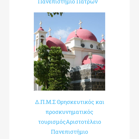
Πανεπιστήμιο Πατρών
Δ.Π.Μ.Σ Θρησκευτικός και
προσκυνηματικός
τουρισμόςΑριστοτέλειο
Πανεπιστήμιο