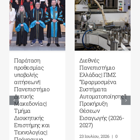
ΠΜΣ «Μουσική
Ανοικτό
Εκπαίδευση σε
Πανεπιστήμιο
Τυπικά και Άτυπα
Κύπρου: Η γνώση
Περιβάλλοντα»
δεν έχει όρια!|
από το ΕΚΠΑ
Αιτήσεις έως 18
Αυγούστου
4 Αυγούστου, 2026
|
0
Comments
24 Ιουλίου, 2026
|
0
Comments