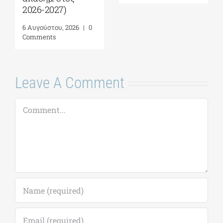
Γειτονίας στην
«Ολοκληρωμένη
Ανατολική
Διαχείριση
Μεσόγειο| 24 – 28
Παράκτιων
Αυγούστου 2026
Περιοχών»|
Προκήρυξη
7 Αυγούστου, 2026
|
0
ακαδημ.έτους
Comments
2026-2027
(παράταση
αιτήσεων έως
18/09)
7 Αυγούστου, 2026
|
0
Comments
Leave A Comment
Comment