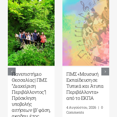
5ο Διεθνές Θερινό
Πανεπιστήμιο
Σχολείο Καβάλας
Αιγαίου| Τμήμα
από το Αnatolia
Ωκεανογραφίας
American
και Θαλασσίων
University|
Βιοεπιστημών|
Γεωπολιτική,
Πρόγραμμα
Συμφιλίωση και
Μεταπτυχιακών
Σχέσεις Καλής
Σπουδών (ΠΜΣ)