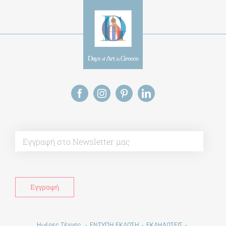
Alternative:
This site uses Akismet to reduce spam.
Learn
how your comment data is processed.