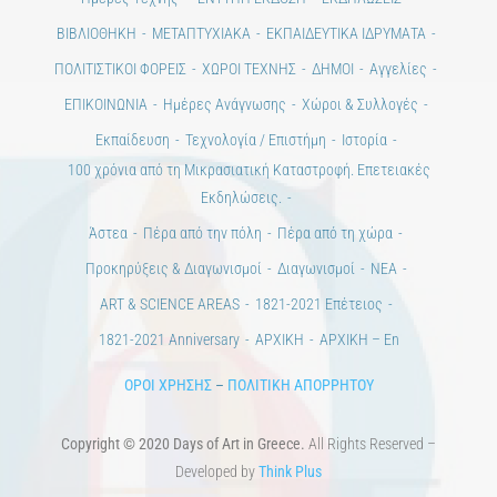
Alt
Ημέρες Τέχνης
ΕΝΤΥΠΗ ΕΚΔΟΣΗ
ΕΚΔΗΛΩΣΕΙΣ
ΒΙΒΛΙΟΘΗΚΗ
ΜΕΤΑΠΤΥΧΙΑΚΑ
ΕΚΠΑΙΔΕΥΤΙΚΑ ΙΔΡΥΜΑΤΑ
ΠΟΛΙΤΙΣΤΙΚΟΙ ΦΟΡΕΙΣ
ΧΩΡΟΙ ΤΕΧΝΗΣ
ΔΗΜΟΙ
Αγγελίες
ΕΠΙΚΟΙΝΩΝΙΑ
Ημέρες Ανάγνωσης
Χώροι & Συλλογές
Εκπαίδευση
Τεχνολογία / Επιστήμη
Ιστορία
100 χρόνια από τη Μικρασιατική Καταστροφή. Επετειακές
Εκδηλώσεις.
Άστεα
Πέρα από την πόλη
Πέρα από τη χώρα