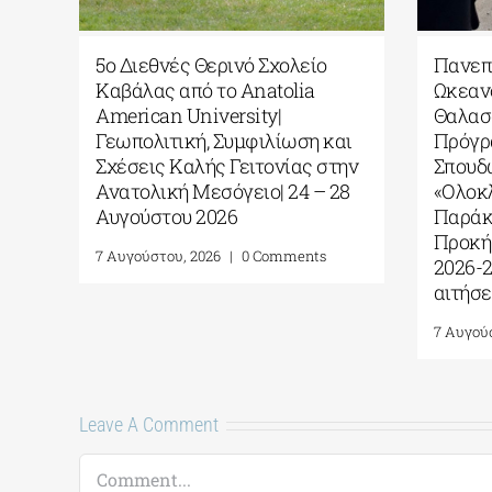
 σε
5ο Διεθνές Θερινό Σχολείο
Πανεπι
Καβάλας από το Αnatolia
Ωκεαν
ΠΑ
American University|
Θαλασ
Γεωπολιτική, Συμφιλίωση και
Πρόγρ
Σχέσεις Καλής Γειτονίας στην
Σπουδ
Ανατολική Μεσόγειο| 24 – 28
«Ολοκ
Αυγούστου 2026
Παράκ
Προκή
7 Αυγούστου, 2026
|
0 Comments
2026-
αιτήσε
7 Αυγού
Leave A Comment
Comment