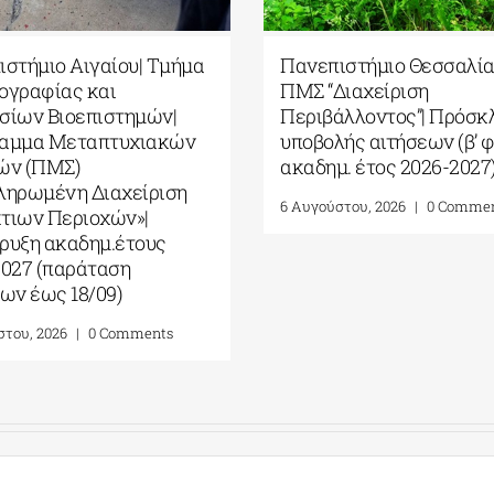
στήμιο Αιγαίου| Τμήμα
Πανεπιστήμιο Θεσσαλία
ογραφίας και
ΠΜΣ “Διαχείριση
σίων Βιοεπιστημών|
Περιβάλλοντος”| Πρόσκ
αμμα Μεταπτυχιακών
υποβολής αιτήσεων (β’ φ
ών (ΠΜΣ)
ακαδημ. έτος 2026-2027
ληρωμένη Διαχείριση
6 Αυγούστου, 2026
|
0 Comme
τιων Περιοχών»|
ρυξη ακαδημ.έτους
2027 (παράταση
ων έως 18/09)
στου, 2026
|
0 Comments