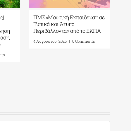
ς|
ΠΜΣ «Μουσική Εκπαίδευση σε
5ο 
Τυπικά και Άτυπα
Καβ
ληση
Περιβάλλοντα» από το ΕΚΠΑ
Ame
άση,
Γεω
4 Αυγούστου, 2026
|
0 Comments
)
Σχέ
Ανα
nts
Αυ
7 Αυ