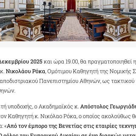
 Δεκεμβρίου 2025
και ώρα 19.00, θα πραγματοποιηθεί 
 κ.
Νικολάου Ρόκα
, Ομότιμου Καθηγητή της Νομικής 
Καποδιστριακού Πανεπιστημίου Αθηνών, ως τακτικού
θηνών.
ετή υποδοχής, ο Ακαδημαϊκός κ.
Απόστολος Γεωργιάδ
τον Καθηγητή κ. Νικόλαο Ρόκα, ο οποίος ακολούθως 
: «
Από τον έμπορο της Βενετίας στις εταιρίες τεχνη
Ο ρόλος του Εμπορικού Δικαίου σε ένα διαρκώς μετ