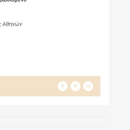
ας Αθηνών