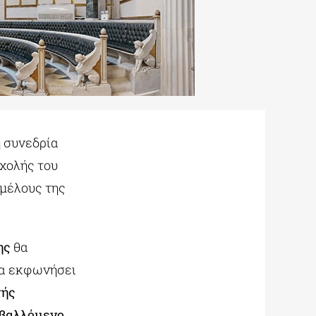
η συνεδρία
Σχολής του
 μέλους της
ης
θα
θα εκφωνήσει
τής
αβαλλόμενο