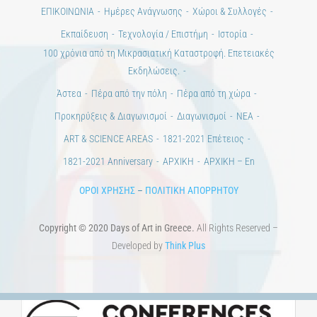
Ημέρες Τέχνης
ΕΝΤΥΠΗ ΕΚΔΟΣΗ
ΕΚΔΗΛΩΣΕΙΣ
ΒΙΒΛΙΟΘΗΚΗ
ΜΕΤΑΠΤΥΧΙΑΚΑ
ΕΚΠΑΙΔΕΥΤΙΚΑ ΙΔΡΥΜΑΤΑ
ΠΟΛΙΤΙΣΤΙΚΟΙ ΦΟΡΕΙΣ
ΧΩΡΟΙ ΤΕΧΝΗΣ
ΔΗΜΟΙ
Αγγελίες
ΕΠΙΚΟΙΝΩΝΙΑ
Ημέρες Ανάγνωσης
Χώροι & Συλλογές
Εκπαίδευση
Τεχνολογία / Επιστήμη
Ιστορία
100 χρόνια από τη Μικρασιατική Καταστροφή. Επετειακές
Εκδηλώσεις.
Άστεα
Πέρα από την πόλη
Πέρα από τη χώρα
Προκηρύξεις & Διαγωνισμοί
Διαγωνισμοί
ΝΕΑ
ART & SCIENCE AREAS
1821-2021 Επέτειος
1821-2021 Anniversary
ΑΡΧΙΚΗ
ΑΡΧΙΚΗ – En
ΟΡΟΙ ΧΡΗΣΗΣ
–
ΠΟΛΙΤΙΚΗ ΑΠΟΡΡΗΤΟΥ
Copyright © 2020 Days of Art in Greece.
All Rights Reserved –
Developed by
Think Plus