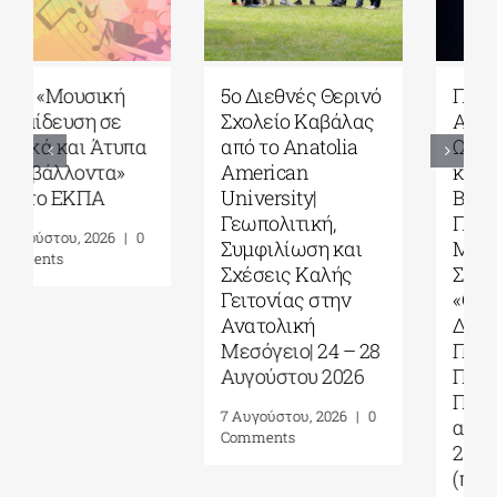
5ο Διεθνές Θερινό
Πανεπιστήμιο
Σχολείο Καβάλας
Αιγαίου| Τμήμα
από το Αnatolia
Ωκεανογραφίας
American
και Θαλασσίων
University|
Βιοεπιστημών|
Γεωπολιτική,
Πρόγραμμα
Συμφιλίωση και
Μεταπτυχιακών
Σχέσεις Καλής
Σπουδών (ΠΜΣ)
Γειτονίας στην
«Ολοκληρωμένη
Ανατολική
Διαχείριση
Μεσόγειο| 24 – 28
Παράκτιων
Αυγούστου 2026
Περιοχών»|
Προκήρυξη
7 Αυγούστου, 2026
|
0
ακαδημ.έτους
Comments
2026-2027
(παράταση