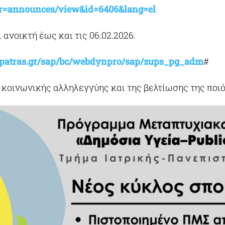
?r=announces/view&id=6406&lang=el
 ανοικτή έως και τις 06.02.2026.
.upatras.gr/sap/bc/webdynpro/sap/zups_pg_adm
#
ς κοινωνικής αλληλεγγύης και της βελτίωσης της πο