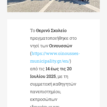
ΔΙΔΑΚΤΟΡΙΚΑ
Το
Θερινό Σχολείο
ΕΚΠΑΙΔΕΥΤΙΚΑ ΙΔΡΥΜΑΤΑ
πραγματοποιήθηκε στο
νησί των
Οινουσσών
ΠΟΛΙΤΙΣΤΙΚΟΙ ΦΟΡΕΙΣ
(
https://www.oinousses-
municipality.gr/en/
)
ΧΩΡΟΙ ΤΕΧΝΗΣ
από τις
14 έως τις 20
Ιουλίου 2025
, με τη
ΔΗΜΟΙ
συμμετοχή καθηγητών
πανεπιστημίου,
ΕΚΔΗΛΩΣΕΙΣ
εκπροσώπων
ιδρυμάτων και