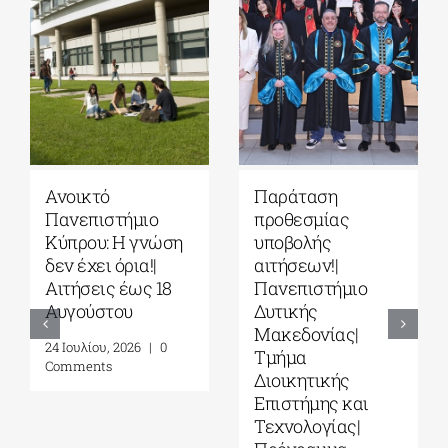
Πανεπιστήμιο
ΠΜΣ «Μουσική
Θεσσαλίας| ΠΜΣ
Εκπαίδευση σε
“Διαχείριση
Τυπικά και Άτυπα
Περιβάλλοντος”|
Περιβάλλοντα»
Πρόσκληση
από το ΕΚΠΑ
υποβολής
4 Αυγούστου, 2026
|
0
αιτήσεων (β’ φάση,
Comments
ακαδημ. έτος
2026-2027)
6 Αυγούστου, 2026
|
0
Comments