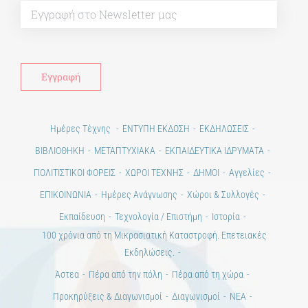
ΕΠΙΚΟΙΝΩΝΙΑ
Ημέρες Ανάγνωσης
Χώροι & Συλλογές
Εκπαίδευση
Τεχνολογία / Επιστήμη
Ιστορία
100 χρόνια από τη Μικρασιατική Καταστροφή. Επετειακές
Εκδηλώσεις.
Άστεα
Πέρα από την πόλη
Πέρα από τη χώρα
Προκηρύξεις & Διαγωνισμοί
Διαγωνισμοί
ΝΕΑ
ART & SCIENCE AREAS
1821-2021 Επέτειος
1821-2021 Anniversary
ΑΡΧΙΚΗ
ΑΡΧΙΚΗ – En
ΟΡΟΙ ΧΡΗΣΗΣ
–
ΠΟΛΙΤΙΚΗ ΑΠΟΡΡΗΤΟΥ
Copyright © 2020 Days of Art in Greece.
All Rights Reserved –
Developed by
Think Plus