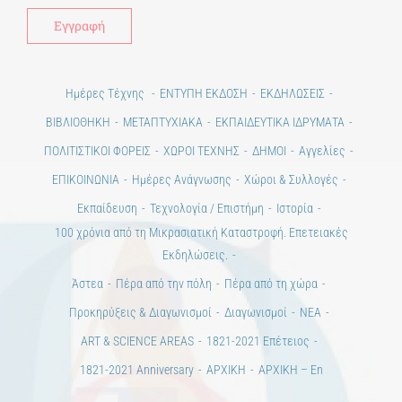
Alt
Ημέρες Τέχνης
ΕΝΤΥΠΗ ΕΚΔΟΣΗ
ΕΚΔΗΛΩΣΕΙΣ
ΒΙΒΛΙΟΘΗΚΗ
ΜΕΤΑΠΤΥΧΙΑΚΑ
ΕΚΠΑΙΔΕΥΤΙΚΑ ΙΔΡΥΜΑΤΑ
ΠΟΛΙΤΙΣΤΙΚΟΙ ΦΟΡΕΙΣ
ΧΩΡΟΙ ΤΕΧΝΗΣ
ΔΗΜΟΙ
Αγγελίες
ΕΠΙΚΟΙΝΩΝΙΑ
Ημέρες Ανάγνωσης
Χώροι & Συλλογές
Εκπαίδευση
Τεχνολογία / Επιστήμη
Ιστορία
100 χρόνια από τη Μικρασιατική Καταστροφή. Επετειακές
Εκδηλώσεις.
Άστεα
Πέρα από την πόλη
Πέρα από τη χώρα