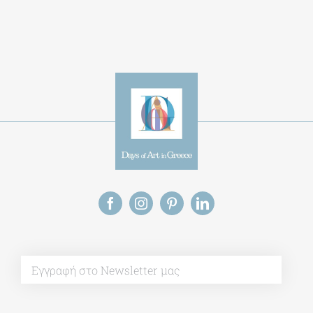
Alternative:
This site uses Akismet to reduce spam.
Learn
how your comment data is processed.