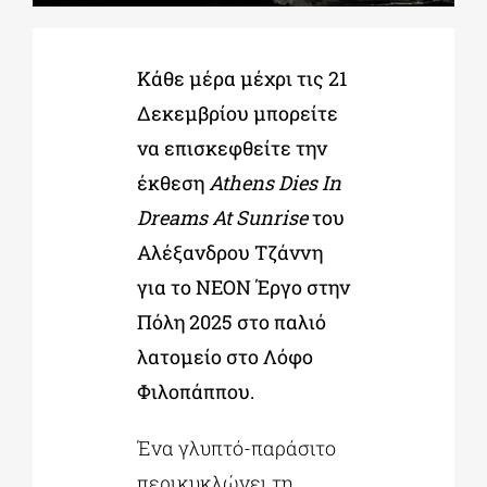
ΔΙΔΑΚΤΟΡΙΚΑ
Κάθε μέρα μέχρι τις 21
Δεκεμβρίου μπορείτε
ΕΚΠΑΙΔΕΥΤΙΚΑ ΙΔΡΥΜΑΤΑ
να επισκεφθείτε την
έκθεση
Athens Dies In
ΠΟΛΙΤΙΣΤΙΚΟΙ ΦΟΡΕΙΣ
Dreams At Sunrise
του
Αλέξανδρου Τζάννη
ΧΩΡΟΙ ΤΕΧΝΗΣ
για το ΝΕΟΝ Έργο στην
Πόλη 2025 στο παλιό
ΔΗΜΟΙ
λατομείο στο Λόφο
Φιλοπάππου.
ΕΚΔΗΛΩΣΕΙΣ
Ένα γλυπτό-παράσιτο
περικυκλώνει τη