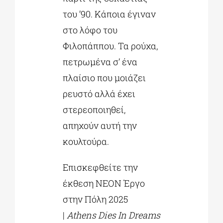
του ’90. Κάποια έγιναν
στο λόφο του
Φιλοπάππου. Τα ρούχα,
πετρωµένα σ’ ένα
πλαίσιο που µοιάζει
ρευστό αλλά έχει
στερεοποιηθεί,
απηχούν αυτή την
κουλτούρα.
Επισκεφθείτε την
έκθεση NEON Έργο
στην Πόλη 2025
|
Athens Dies In Dreams