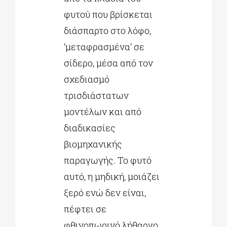
φυτού που βρίσκεται
διάσπαρτο στο λόφο,
‘µεταφρασµένα’ σε
σίδερο, µέσα από τον
σχεδιασµό
τρισδιάστατων
µοντέλων και από
διαδικασίες
βιοµηχανικής
παραγωγής. Το φυτό
αυτό, η µηδική, µοιάζει
ξερό ενώ δεν είναι,
πέφτει σε
φθινοπωρινό λήθαργο