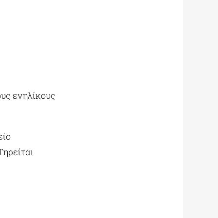
ους ενηλίκους
είο
Τηρείται