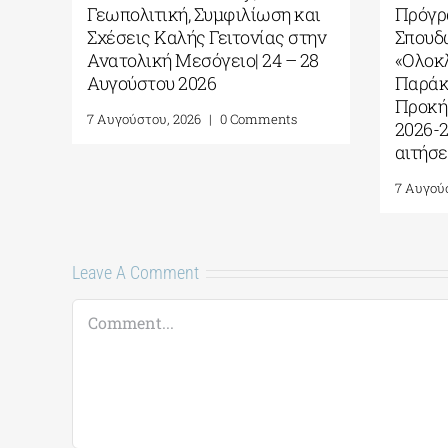
Γεωπολιτική, Συμφιλίωση και
Π
ments
Σχέσεις Καλής Γειτονίας στην
Σ
Ανατολική Μεσόγειο| 24 – 28
«
Αυγούστου 2026
Π
Π
7 Αυγούστου, 2026
|
0 Comments
2
α
7
Leave A Comment
Comment