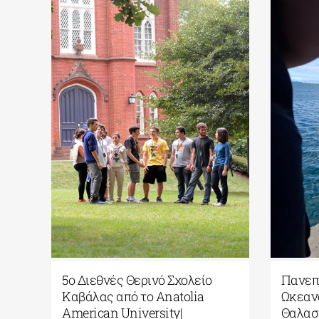
δευση σε
5ο Διεθνές Θερινό Σχολείο
Π
Καβάλας από το Αnatolia
Ω
ο ΕΚΠΑ
American University|
Θ