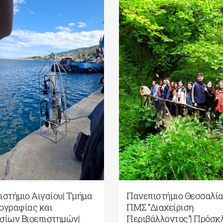
ανεπιστήμιο Αιγαίου| Τμήμα
Πανεπιστήμιο Θεσ
κεανογραφίας και
ΠΜΣ “Διαχείριση
αλασσίων Βιοεπιστημών|
Περιβάλλοντος”| 