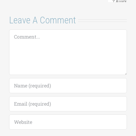
7 Αυγούστου, 2026
|
0
ακαδημ.έτους
Comments
2026-2027
(παράταση
αιτήσεων έως
18/09)
7 Αυγούστου, 2026
|
0
Comments
Leave A Comment
Comment