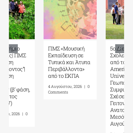
5ο Διεθνές Θερινό
Πανεπιστήμιο
Σχολείο Καβάλας
Αιγαίου| Τμήμα
από το Αnatolia
Ωκεανογραφίας
American
και Θαλασσίων
University|
Βιοεπιστημών|
Γεωπολιτική,
Πρόγραμμα
Συμφιλίωση και
Μεταπτυχιακών
Σχέσεις Καλής
Σπουδών (ΠΜΣ)
Γειτονίας στην
«Ολοκληρωμένη
Ανατολική
Διαχείριση
Μεσόγειο| 24 – 28
Παράκτιων
Αυγούστου 2026
Περιοχών»|
Προκήρυξη