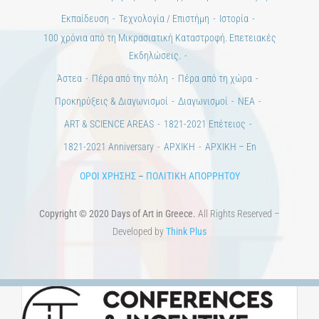
Ημέρες Τέχνης
ΕΝΤΥΠΗ ΕΚΔΟΣΗ
ΕΚΔΗΛΩΣΕΙΣ
ΒΙΒΛΙΟΘΗΚΗ
ΜΕΤΑΠΤΥΧΙΑΚΑ
ΕΚΠΑΙΔΕΥΤΙΚΑ ΙΔΡΥΜΑΤΑ
ΠΟΛΙΤΙΣΤΙΚΟΙ ΦΟΡΕΙΣ
ΧΩΡΟΙ ΤΕΧΝΗΣ
ΔΗΜΟΙ
Αγγελίες
ΕΠΙΚΟΙΝΩΝΙΑ
Ημέρες Ανάγνωσης
Χώροι & Συλλογές
Εκπαίδευση
Τεχνολογία / Επιστήμη
Ιστορία
100 χρόνια από τη Μικρασιατική Καταστροφή. Επετειακές
Εκδηλώσεις.
Άστεα
Πέρα από την πόλη
Πέρα από τη χώρα
Προκηρύξεις & Διαγωνισμοί
Διαγωνισμοί
ΝΕΑ
ART & SCIENCE AREAS
1821-2021 Επέτειος
1821-2021 Anniversary
ΑΡΧΙΚΗ
ΑΡΧΙΚΗ – En
ΟΡΟΙ ΧΡΗΣΗΣ
–
ΠΟΛΙΤΙΚΗ ΑΠΟΡΡΗΤΟΥ