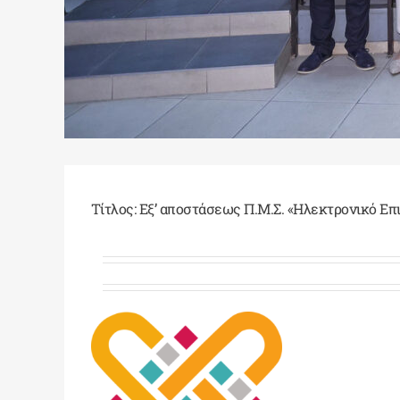
Τίτλος: Εξ’ αποστάσεως Π.Μ.Σ. «Ηλεκτρονικό Επ