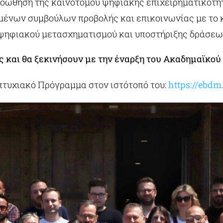
ροώθηση της καινοτόμου ψηφιακής επιχειρηματικότη
μένων συμβούλων προβολής και επικοινωνίας με το κ
 ψηφιακού μετασχηματισμού και υποστήριξης δράσεω
 και θα ξεκινήσουν με την έναρξη του Ακαδημαϊκού 
πτυχιακό Πρόγραμμα στον ιστότοπό του:
https://ebd