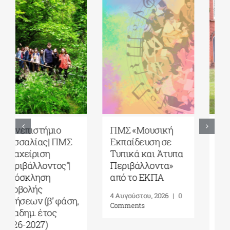
5ο Διεθνές Θερινό
Πανεπιστήμιο
Σχολείο Καβάλας
Αιγαίου| Τμήμα
από το Αnatolia
Ωκεανογραφίας
American
και Θαλασσίων
University|
Βιοεπιστημών|
Γεωπολιτική,
Πρόγραμμα
Συμφιλίωση και
Μεταπτυχιακών
Σχέσεις Καλής
Σπουδών (ΠΜΣ)
Γειτονίας στην
«Ολοκληρωμένη