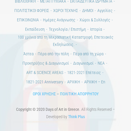
Ημέρες Τέχνης
ΕΝΤΥΠΗ ΕΚΔΟΣΗ
ΕΚΔΗΛΩΣΕΙΣ
ΒΙΒΛΙΟΘΗΚΗ
ΜΕΤΑΠΤΥΧΙΑΚΑ
ΕΚΠΑΙΔΕΥΤΙΚΑ ΙΔΡΥΜΑΤΑ
ΠΟΛΙΤΙΣΤΙΚΟΙ ΦΟΡΕΙΣ
ΧΩΡΟΙ ΤΕΧΝΗΣ
ΔΗΜΟΙ
Αγγελίες
ΕΠΙΚΟΙΝΩΝΙΑ
Ημέρες Ανάγνωσης
Χώροι & Συλλογές
Εκπαίδευση
Τεχνολογία / Επιστήμη
Ιστορία
100 χρόνια από τη Μικρασιατική Καταστροφή. Επετειακές
Εκδηλώσεις.
Άστεα
Πέρα από την πόλη
Πέρα από τη χώρα
Προκηρύξεις & Διαγωνισμοί
Διαγωνισμοί
ΝΕΑ