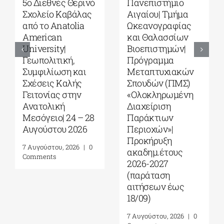
5ο Διεθνές Θερινό
Πανεπιστήμιο
Σχολείο Καβάλας
Αιγαίου| Τμήμα
από το Αnatolia
Ωκεανογραφίας
American
και Θαλασσίων
University|
Βιοεπιστημών|
Γεωπολιτική,
Πρόγραμμα
Συμφιλίωση και
Μεταπτυχιακών
Σχέσεις Καλής
Σπουδών (ΠΜΣ)
Γειτονίας στην
«Ολοκληρωμένη
Ανατολική
Διαχείριση
Μεσόγειο| 24 – 28
Παράκτιων
Αυγούστου 2026
Περιοχών»|
Προκήρυξη
7 Αυγούστου, 2026
|
0
ακαδημ.έτους
Comments
2026-2027
(παράταση
αιτήσεων έως
18/09)
7 Αυγούστου, 2026
|
0