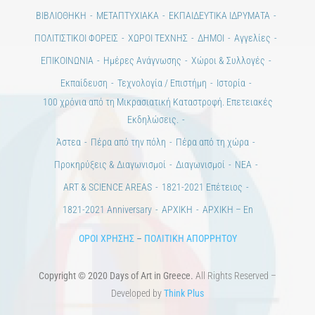
Ημέρες Τέχνης
ΕΝΤΥΠΗ ΕΚΔΟΣΗ
ΕΚΔΗΛΩΣΕΙΣ
ΒΙΒΛΙΟΘΗΚΗ
ΜΕΤΑΠΤΥΧΙΑΚΑ
ΕΚΠΑΙΔΕΥΤΙΚΑ ΙΔΡΥΜΑΤΑ
ΠΟΛΙΤΙΣΤΙΚΟΙ ΦΟΡΕΙΣ
ΧΩΡΟΙ ΤΕΧΝΗΣ
ΔΗΜΟΙ
Αγγελίες
ΕΠΙΚΟΙΝΩΝΙΑ
Ημέρες Ανάγνωσης
Χώροι & Συλλογές
Εκπαίδευση
Τεχνολογία / Επιστήμη
Ιστορία
100 χρόνια από τη Μικρασιατική Καταστροφή. Επετειακές
Εκδηλώσεις.
Άστεα
Πέρα από την πόλη
Πέρα από τη χώρα
Προκηρύξεις & Διαγωνισμοί
Διαγωνισμοί
ΝΕΑ
ART & SCIENCE AREAS
1821-2021 Επέτειος
1821-2021 Anniversary
ΑΡΧΙΚΗ
ΑΡΧΙΚΗ – En