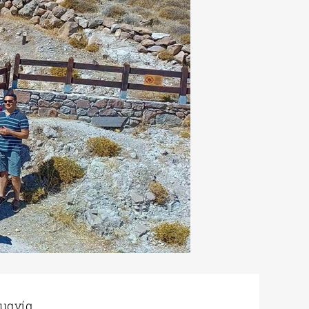
ρμανία