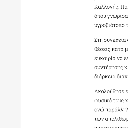
Καλλονής. Πα
όπου γνώρισαν
υγροβιότοπο 
Στη συνέχεια
θέσεις κατά μ
ευκαιρία να 
συντήρησης κ
διάρκεια διάν
Ακολούθησε ε
φυσικό τους 
ενώ παράλληλ
των απολιθωμ
αποτελέσματ