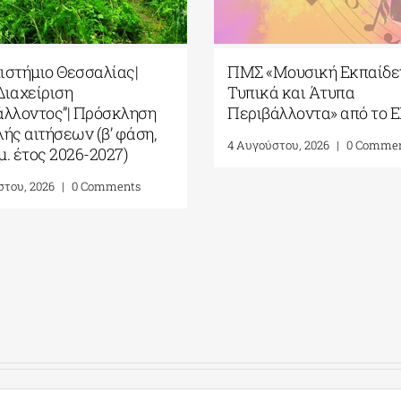
νεπιστήμιο Θεσσαλίας|
ΠΜΣ «Μουσική Εκπα
Σ “Διαχείριση
Τυπικά και Άτυπα
ριβάλλοντος”| Πρόσκληση
Περιβάλλοντα» από
οβολής αιτήσεων (β’ φάση,
4 Αυγούστου, 2026
|
0 Co
αδημ. έτος 2026-2027)
υγούστου, 2026
|
0 Comments