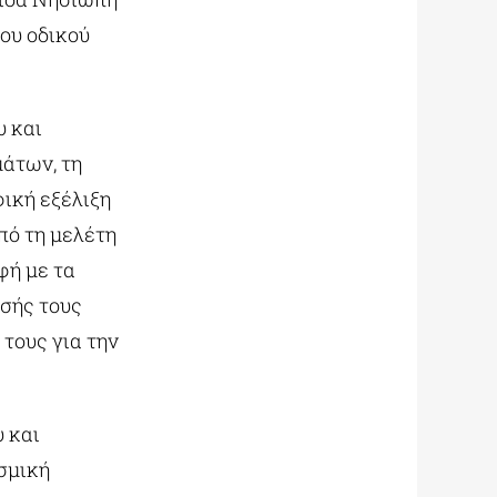
ου οδικού
υ και
άτων, τη
ική εξέλιξη
πό τη μελέτη
φή με τα
σής τους
τους για την
 και
σμική