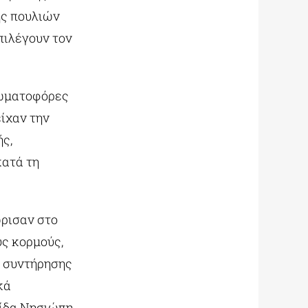
ης πουλιών
πιλέγουν τον
θωματοφόρες
είχαν την
ς,
ατά τη
ρισαν στο
ς κορμούς,
ι συντήρησης
κά
ίδα Νησιώπη