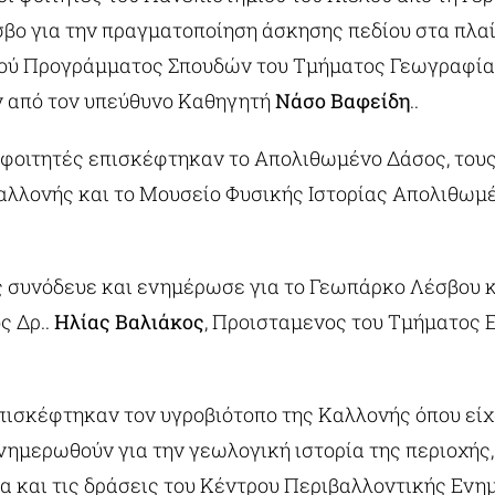
σβο για την πραγματοποίηση άσκησης πεδίου στα πλαί
ύ Προγράμματος Σπουδών του Τμήματος Γεωγραφίας
 από τον υπεύθυνο Καθηγητή
Νάσο Βαφείδη
..
ι φοιτητές επισκέφτηκαν το Απολιθωμένο Δάσος, του
αλλονής και το Μουσείο Φυσικής Ιστορίας Απολιθωμ
ς συνόδευε και ενημέρωσε για το Γεωπάρκο Λέσβου κα
ς Δρ..
Ηλίας Βαλιάκος
, Προισταμενος του Τμήματος 
επισκέφτηκαν τον υγροβιότοπο της Καλλονής όπου είχ
νημερωθούν για την γεωλογική ιστορία της περιοχής,
τα και τις δράσεις του Κέντρου Περιβαλλοντικής Εν