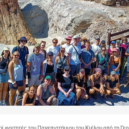
ί φοιτητές του Πανεπιστήμιου του Κιέλου από τη Γε