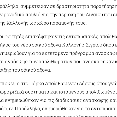
ράλληλα, συμμετείχαν σε δραστηριότητα παρατήρησ
 μοναδικά πουλιά για την περιοχή του Αιγαίου που ε
της Καλλονής ως χώρο παραμονής τους.
 οι φοιτητές επισκέφτηκαν τις εντυπωσιακές απολι
ήκος του νέου οδικού άξονα Καλλονής-Σιγρίου όπου 
ενημερωθούν για το εκτεταμένο πρόγραμμα ανασκαφή
αι ανάδειξης των απολιθωμάτων που ανασκάφηκαν κ
οιξης του οδικού άξονα.
πίσκεψη στο Πάρκο Απολιθωμένου Δάσους όπου γνώ
χώρο ριζικά συστήματα και ιστάμενους απολιθωμένου
α ενημερώθηκαν για τις διαδικασίες ανασκαφής κα
άτων. Παράλληλα, ενημερώθηκαν για τα εντυπωσια
α των πρόσφατων ανασκαφών του Μουσείου στη νησ