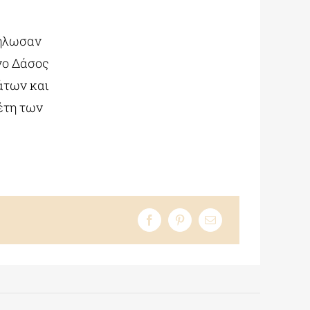
δήλωσαν
νο Δάσος
άτων και
έτη των