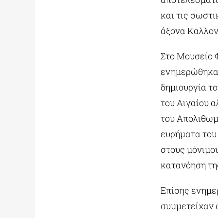
και τις σωστ
άξονα Καλλονή
Στο Μουσείο 
ενημερώθηκαν
δημιουργία τ
του Αιγαίου α
του Απολιθωμέ
ευρήματα του
στους μόνιμο
κατανόηση της
Επίσης ενημε
συμμετείχαν 