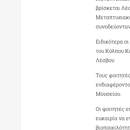
βρίσκεται Λέ
Μεταπτυχιακο
συνοδεύονταν
Ειδικότερα ο
του Κόλπου Κ
Λέσβου
Τους φοιτητέ
ενδιαφέροντο
Μουσείου.
Οι φοιτητές 
ευκαιρία να ε
βιοποικιλότη