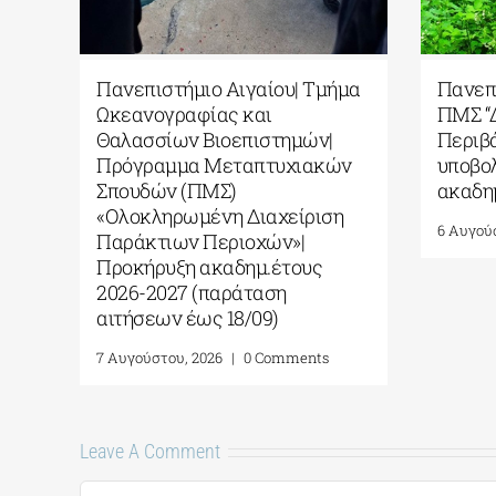
Πανεπιστήμιο Αιγαίου| Τμήμα
Πα
ει
Ωκεανογραφίας και
ΠΜ
Θαλασσίων Βιοεπιστημών|
Πε
Πρόγραμμα Μεταπτυχιακών
υπ
Σπουδών (ΠΜΣ)
ακ
s
«Ολοκληρωμένη Διαχείριση
6 Α
Παράκτιων Περιοχών»|
Προκήρυξη ακαδημ.έτους
2026-2027 (παράταση
αιτήσεων έως 18/09)
7 Αυγούστου, 2026
|
0 Comments
Leave A Comment