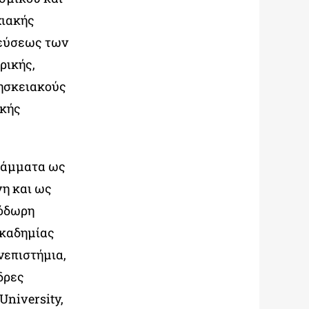
χιακής
λεύσεως των
ρικής,
ρησκειακούς
ικής
γράμματα ως
νη και ως
ιόδωρη
Ακαδημίας
νεπιστήμια,
δρες
University,