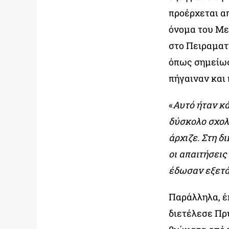
προέρχεται α
όνομα του Με
στο Πειραματι
όπως σημείωσ
πήγαιναν και 
«
Αυτό ήταν κά
δύσκολο σχολ
άρχιζε. Στη δ
οι απαιτήσεις
έδωσαν εξετά
Παράλληλα, έ
διετέλεσε Πρ