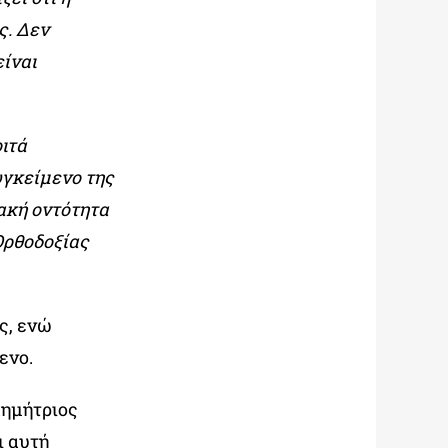
ς. Δεν
είναι
ιτά
υγκείμενο της
ακή οντότητα
Ορθοδοξίας
ς, ενώ
ενο.
Δημήτριος
ι αυτή