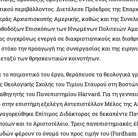
ικού περιβάλλοντος. Διετέλεσε Πρόεδρος της Επαρ
Ιεράς Αρχιεπισκοπής Αμερικής, καθώς και της Συνε
ρθοδόξων Επισκόπων των Ηνωμένων Πολιτειών Αμε
ς συγχρόνως ενεργά σε διαχριστιανικούς και διαθ
 στόχο την προαγωγή της συνεργασίας και της ειρην
εταξύ των θρησκευτικών κοινοτήτων.
 το ποιμαντικό του έργο, θεράπευσε τα θεολογικά 
ς Θεολογικής Σχολής του Τιμίου Σταυρού στη Βοστώ
αθηγητής του Πανεπιστημίου Harvard. Για τη γεννα
 στην επιστήμη εξελέγη Αντεπιστέλλον Μέλος της 
ναγορεύθηκε Επίτιμος Διδάκτορας σε δεκαπέντε Πα
ποίων και το Αριστοτέλειο. Τρεις πανεπιστημιακές έ
υδών φέρουν το όνομά του προς τιμήν του (Fordham 