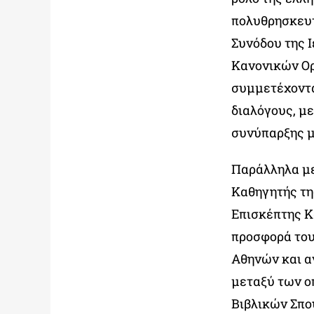
πολυθρησκευτ
Συνόδου της 
Κανονικών Ο
συμμετέχοντα
διαλόγους, με
συνύπαρξης μ
Παράλληλα με
Καθηγητής τη
Επισκέπτης Κ
προσφορά του
Αθηνών και α
μεταξύ των ο
Βιβλικών Σπο