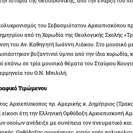
ην ιστορία της Θεσσαλονίκης, από την έναρξη του πο
ολυχρονισμός του Σεβασμιότατου Αρχιεπισκόπου π
ημητρίου από τη Χορωδία της Θεολογικής Σχολής «Τρ
νση του Αν. Καθηγητή Ιωάννη Λιάκου. Στο μουσικό μ
σιάστηκαν βυζαντινοί ύμνοι από την ίδια χορωδία, 
οί επάνω σε τρία μουσικά θέματα του Σταύρου Κουγι
ερμηνεία του Θ.Ν. Μπιλιλή.
γραφικό Τιμώμενου
τος Αρχιεπίσκοπος πρ. Αμερικής κ. Δημήτριος (Τρακ
 είκοσι έτη την Ελληνική Ορθόδοξη Αρχιεπισκοπή Αμ
ων οποίων ανέδειξε με συνέπεια τον πνευματικό και
νικής, Ορθόδοξης ομογένειας, εντός ενός πολυπολιτ