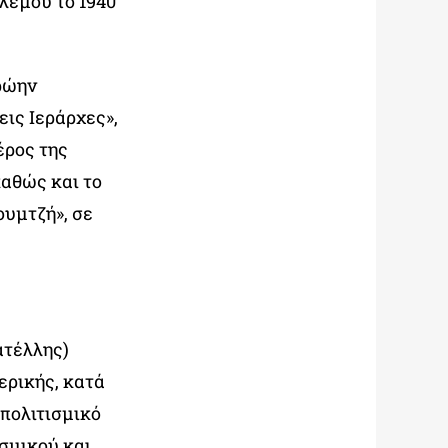
λέμου το 1940
ρώην
εις Ιεράρχες»,
έρος της
καθώς και το
ουμτζή», σε
ατέλλης)
ερικής, κατά
 πολιτισμικό
ισμικού και