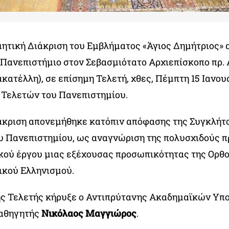
μητική Διάκριση του Εμβλήματος «Άγιος Δημήτριος» 
 Πανεπιστήμιο στον Σεβασμιότατο Αρχιεπίσκοπο πρ. 
κατέλλη), σε επίσημη Τελετή, χθες, Πέμπτη 15 Ιανου
 Τελετών του Πανεπιστημίου.
ιάκριση απονεμήθηκε κατόπιν απόφασης της Συγκλήτ
υ Πανεπιστημίου, ως αναγνώριση της πολυσχιδούς 
κού έργου μιας εξέχουσας προσωπικότητας της Ορθο
ικού Ελληνισμού.
ης Τελετής κήρυξε ο Αντιπρύτανης Ακαδημαϊκών Υπ
Καθηγητής
Νικόλαος Μαγγιώρος
.