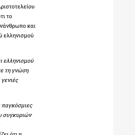
ριστοτελείου
τι το
υνάνθρωπο και
ού ελληνισμού
αι ελληνισμού
σε τη γνώση
 γενιές
οι παγκόσμιες
σω συγκυριών
ει ότι η