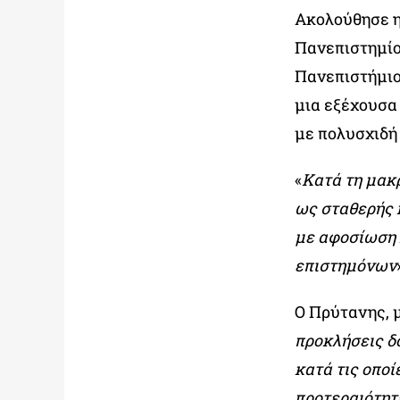
Ακολούθησε η
Πανεπιστημίου
Πανεπιστήμιο
μια εξέχουσα
με πολυσχιδή
«
Κατά τη μακρ
ως σταθερής 
με αφοσίωση κ
επιστημόνων
Ο Πρύτανης, μ
προκλήσεις δ
κατά τις οποί
προτεραιότητ