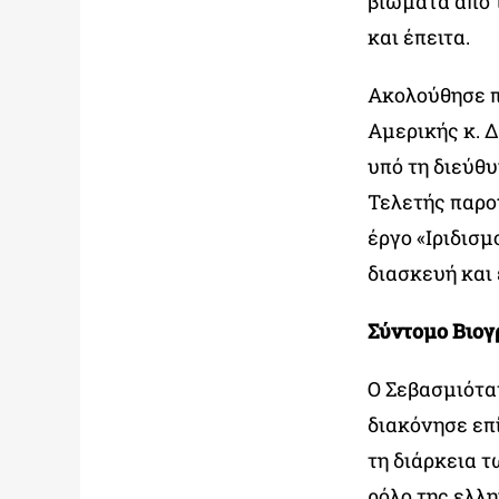
βιώματα από τ
και έπειτα.
Ακολούθησε π
Αμερικής κ. Δ
υπό τη διεύθυ
Τελετής παρου
έργο «Ιριδισμ
διασκευή και 
Σύντομο Βιο
Ο Σεβασμιότα
διακόνησε επί
τη διάρκεια τ
ρόλο της ελλη