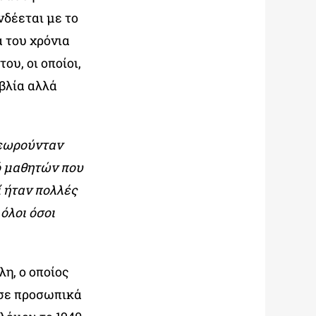
δέεται με το
 του χρόνια
υ, οι οποίοι,
βλία αλλά
θεωρούνταν
ό μαθητών που
ί ήταν πολλές
όλοι όσοι
η, ο οποίος
 σε προσωπικά