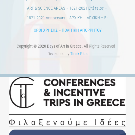
ΠΟΛΙΤΙΣΤΙΚΟΙ ΦΟΡΕΙΣ
ΧΩΡΟΙ ΤΕΧΝΗΣ
ΔΗΜΟΙ
Αγγελίες
ΕΠΙΚΟΙΝΩΝΙΑ
Ημέρες Ανάγνωσης
Χώροι & Συλλογές
Εκπαίδευση
Τεχνολογία / Επιστήμη
Ιστορία
100 χρόνια από τη Μικρασιατική Καταστροφή. Επετειακές
Εκδηλώσεις.
Άστεα
Πέρα από την πόλη
Πέρα από τη χώρα
Προκηρύξεις & Διαγωνισμοί
Διαγωνισμοί
ΝΕΑ
ART & SCIENCE AREAS
1821-2021 Επέτειος
1821-2021 Anniversary
ΑΡΧΙΚΗ
ΑΡΧΙΚΗ – En
ΟΡΟΙ ΧΡΗΣΗΣ
–
ΠΟΛΙΤΙΚΗ ΑΠΟΡΡΗΤΟΥ
Copyright © 2020 Days of Art in Greece.
All Rights Reserved –
Developed by
Think Plus