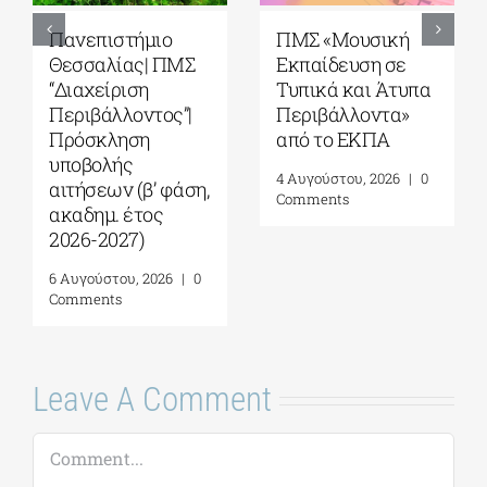
5ο Διεθνές Θερινό
Πανεπιστήμιο
Σχολείο Καβάλας
Αιγαίου| Τμήμα
από το Αnatolia
Ωκεανογραφίας
American
και Θαλασσίων
University|
Βιοεπιστημών|
Γεωπολιτική,
Πρόγραμμα
Συμφιλίωση και
Μεταπτυχιακών
Σχέσεις Καλής
Σπουδών (ΠΜΣ)
Γειτονίας στην
«Ολοκληρωμένη
Ανατολική
Διαχείριση
Μεσόγειο| 24 – 28
Παράκτιων
Αυγούστου 2026
Περιοχών»|
Προκήρυξη
7 Αυγούστου, 2026
|
0
ακαδημ.έτους
Comments
2026-2027
(παράταση
αιτήσεων έως
18/09)