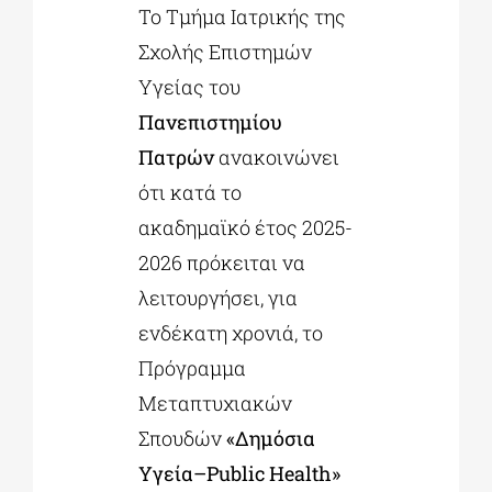
Το Τμήμα Ιατρικής της
Σχολής Επιστημών
ΔΙΔΑΚΤΟΡΙΚΑ
Υγείας του
Πανεπιστημίου
ΕΚΠΑΙΔΕΥΤΙΚΑ ΙΔΡΥΜΑΤΑ
Πατρών
ανακοινώνει
ότι κατά το
ΠΟΛΙΤΙΣΤΙΚΟΙ ΦΟΡΕΙΣ
ακαδημαϊκό έτος 2025-
2026 πρόκειται να
ΧΩΡΟΙ ΤΕΧΝΗΣ
λειτουργήσει, για
ενδέκατη χρονιά, το
ΔΗΜΟΙ
Πρόγραμμα
Μεταπτυχιακών
ΕΚΔΗΛΩΣΕΙΣ
Σπουδών
«Δημόσια
Υγεία–Public Health»