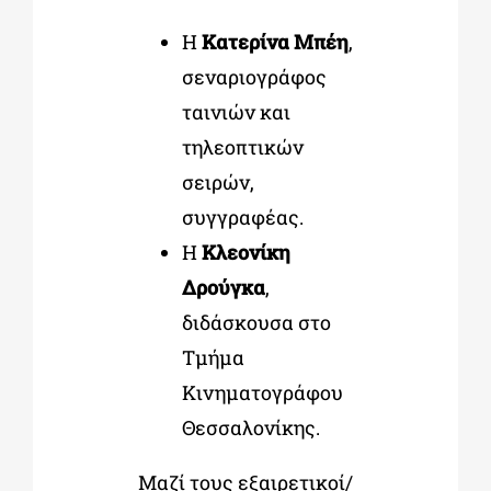
Η
Κατερίνα Μπέη
,
σεναριογράφος
ταινιών και
τηλεοπτικών
σειρών,
συγγραφέας.
Η
Κλεονίκη
Δρούγκα
,
διδάσκουσα στο
Τμήμα
Κινηματογράφου
Θεσσαλονίκης.
Μαζί τους εξαιρετικοί/