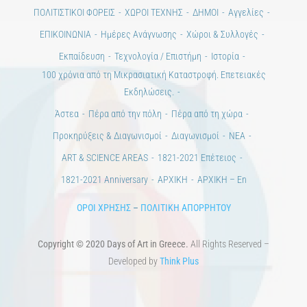
Ημέρες Τέχνης
ΕΝΤΥΠΗ ΕΚΔΟΣΗ
ΕΚΔΗΛΩΣΕΙΣ
ΒΙΒΛΙΟΘΗΚΗ
ΜΕΤΑΠΤΥΧΙΑΚΑ
ΕΚΠΑΙΔΕΥΤΙΚΑ ΙΔΡΥΜΑΤΑ
ΠΟΛΙΤΙΣΤΙΚΟΙ ΦΟΡΕΙΣ
ΧΩΡΟΙ ΤΕΧΝΗΣ
ΔΗΜΟΙ
Αγγελίες
ΕΠΙΚΟΙΝΩΝΙΑ
Ημέρες Ανάγνωσης
Χώροι & Συλλογές
Εκπαίδευση
Τεχνολογία / Επιστήμη
Ιστορία
100 χρόνια από τη Μικρασιατική Καταστροφή. Επετειακές
Εκδηλώσεις.
Άστεα
Πέρα από την πόλη
Πέρα από τη χώρα
Προκηρύξεις & Διαγωνισμοί
Διαγωνισμοί
ΝΕΑ
ART & SCIENCE AREAS
1821-2021 Επέτειος
1821-2021 Anniversary
ΑΡΧΙΚΗ
ΑΡΧΙΚΗ – En
ΟΡΟΙ ΧΡΗΣΗΣ
–
ΠΟΛΙΤΙΚΗ ΑΠΟΡΡΗΤΟΥ