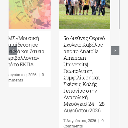
5ο Διεθνές Θερινό
Πανεπιστήμιο
Σχολείο Καβάλας
Αιγαίου| Τμήμα
από το Αnatolia
Ωκεανογραφίας
American
και Θαλασσίων
University|
Βιοεπιστημών|
Γεωπολιτική,
Πρόγραμμα
Συμφιλίωση και
Μεταπτυχιακών
Σχέσεις Καλής
Σπουδών (ΠΜΣ)
Γειτονίας στην
«Ολοκληρωμένη
Ανατολική
Διαχείριση
Μεσόγειο| 24 – 28
Παράκτιων
Αυγούστου 2026
Περιοχών»|
Προκήρυξη
7 Αυγούστου, 2026
|
0
ακαδημ.έτους
Comments