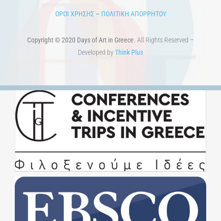
Εκπαίδευση
Τεχνολογία / Επιστήμη
Ιστορία
100 χρόνια από τη Μικρασιατική Καταστροφή. Επετειακές
Εκδηλώσεις.
Άστεα
Πέρα από την πόλη
Πέρα από τη χώρα
Προκηρύξεις & Διαγωνισμοί
Διαγωνισμοί
ΝΕΑ
ART & SCIENCE AREAS
1821-2021 Επέτειος
1821-2021 Anniversary
ΑΡΧΙΚΗ
ΑΡΧΙΚΗ – En
ΟΡΟΙ ΧΡΗΣΗΣ
–
ΠΟΛΙΤΙΚΗ ΑΠΟΡΡΗΤΟΥ
Copyright © 2020 Days of Art in Greece.
All Rights Reserved –
Developed by
Think Plus