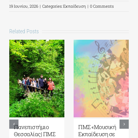
19 Ιουνίου, 2026
|
Categories:
Εκπαίδευση
|
0 Comments
Related Posts
5ο Διεθνές Θερινό
Πανεπιστήμιο
Σχολείο Καβάλας
Αιγαίου| Τμήμα