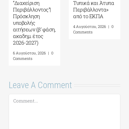
από το Αnatolia
Ωκεανογραφίας
American
και Θαλασσίων
University|
Βιοεπιστημών|
Γεωπολιτική,
Πρόγραμμα
Συμφιλίωση και
Μεταπτυχιακών
Σχέσεις Καλής
Σπουδών (ΠΜΣ)
Γειτονίας στην
«Ολοκληρωμένη
Ανατολική
Διαχείριση
Μεσόγειο| 24 – 28
Παράκτιων
Αυγούστου 2026
Περιοχών»|
Προκήρυξη
7 Αυγούστου, 2026
|
0
ακαδημ.έτους
Comments
2026-2027
(παράταση
αιτήσεων έως
18/09)
7 Αυγούστου, 2026
|
0
Comments