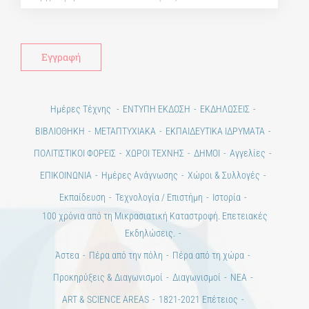
ΕΠΙΚΟΙΝΩΝΙΑ
Ημέρες Ανάγνωσης
Χώροι & Συλλογές
Εκπαίδευση
Τεχνολογία / Επιστήμη
Ιστορία
100 χρόνια από τη Μικρασιατική Καταστροφή. Επετειακές
Εκδηλώσεις.
Άστεα
Πέρα από την πόλη
Πέρα από τη χώρα
Προκηρύξεις & Διαγωνισμοί
Διαγωνισμοί
ΝΕΑ
ART & SCIENCE AREAS
1821-2021 Επέτειος
1821-2021 Anniversary
ΑΡΧΙΚΗ
ΑΡΧΙΚΗ – En
ΟΡΟΙ ΧΡΗΣΗΣ
–
ΠΟΛΙΤΙΚΗ ΑΠΟΡΡΗΤΟΥ
Copyright © 2020 Days of Art in Greece.
All Rights Reserved –
Developed by
Think Plus