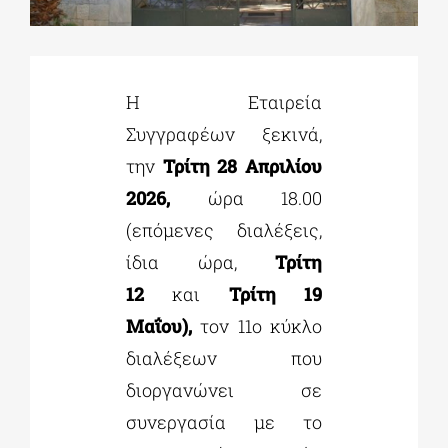
ΔΙΔΑΚΤΟΡΙΚΑ
Η Εταιρεία
ΕΚΠΑΙΔΕΥΤΙΚΑ ΙΔΡΥΜΑΤΑ
Συγγραφέων ξεκινά,
την
Τρίτη 28 Απριλίου
ΠΟΛΙΤΙΣΤΙΚΟΙ ΦΟΡΕΙΣ
2026,
ώρα 18.00
(επόμενες διαλέξεις,
ΧΩΡΟΙ ΤΕΧΝΗΣ
ίδια ώρα,
Τρίτη
12
και
Τρίτη 19
Μαΐου),
τον 11ο κύκλο
ΔΗΜΟΙ
διαλέξεων που
διοργανώνει σε
ΕΚΔΗΛΩΣΕΙΣ
συνεργασία με το