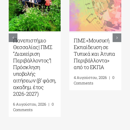
5ο Διεθνές Θερινό
Πανεπιστήμιο
Σχολείο Καβάλας
Αιγαίου| Τμήμα
από το Αnatolia
Ωκεανογραφίας
American
και Θαλασσίων
University|
Βιοεπιστημών|
Γεωπολιτική,
Πρόγραμμα
Συμφιλίωση και
Μεταπτυχιακών
Σχέσεις Καλής
Σπουδών (ΠΜΣ)
Γειτονίας στην
«Ολοκληρωμένη
Ανατολική
Διαχείριση
Μεσόγειο| 24 – 28
Παράκτιων
Αυγούστου 2026
Περιοχών»|
Προκήρυξη
7 Αυγούστου, 2026
|
0
ακαδημ.έτους
Comments