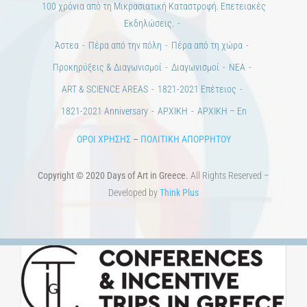
Ημέρες Τέχνης
ΕΝΤΥΠΗ ΕΚΔΟΣΗ
ΕΚΔΗΛΩΣΕΙΣ
ΒΙΒΛΙΟΘΗΚΗ
ΜΕΤΑΠΤΥΧΙΑΚΑ
ΕΚΠΑΙΔΕΥΤΙΚΑ ΙΔΡΥΜΑΤΑ
ΠΟΛΙΤΙΣΤΙΚΟΙ ΦΟΡΕΙΣ
ΧΩΡΟΙ ΤΕΧΝΗΣ
ΔΗΜΟΙ
Αγγελίες
ΕΠΙΚΟΙΝΩΝΙΑ
Ημέρες Ανάγνωσης
Χώροι & Συλλογές
Εκπαίδευση
Τεχνολογία / Επιστήμη
Ιστορία
100 χρόνια από τη Μικρασιατική Καταστροφή. Επετειακές
Εκδηλώσεις.
Άστεα
Πέρα από την πόλη
Πέρα από τη χώρα
Προκηρύξεις & Διαγωνισμοί
Διαγωνισμοί
ΝΕΑ
ART & SCIENCE AREAS
1821-2021 Επέτειος
1821-2021 Anniversary
ΑΡΧΙΚΗ
ΑΡΧΙΚΗ – En
ΟΡΟΙ ΧΡΗΣΗΣ
–
ΠΟΛΙΤΙΚΗ ΑΠΟΡΡΗΤΟΥ