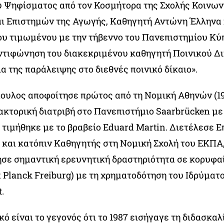
 Ψηφίσματος από τον Κοσμήτορα της Σχολής Κοινω
ι Επιστημών της Αγωγής, Καθηγητή Αντώνη Έλληνα 
ου τιμωμένου με την τήβεννο του Πανεπιστημίου Κύ
ντιφώνηση του διακεκριμένου καθηγητή Ποινικού Δι
ια της παράλειψης στο διεθνές ποινικό δίκαιο».
ουλος αποφοίτησε πρώτος από τη Νομική Αθηνών (19
ακτορική διατριβή στο Πανεπιστήμιο Saarbrücken μ
 τιμήθηκε με το βραβείο Eduard Martin. Διετέλεσε Ε
και κατόπιν Καθηγητής στη Νομική Σχολή του ΕΚΠΑ
σε σημαντική ερευνητική δραστηριότητα σε κορυφα
 Planck Freiburg) με τη χρηματοδότηση του Ιδρύματ
.
ό είναι το γεγονός ότι το 1987 εισήγαγε τη διδασκαλ