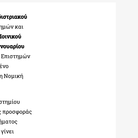
διστριακού
ημών και
Ποινικού
ανουαρίου
ι Επιστημών
ένο
η Νομική
στημίου
ης προσφοράς
μήματος
γίνει