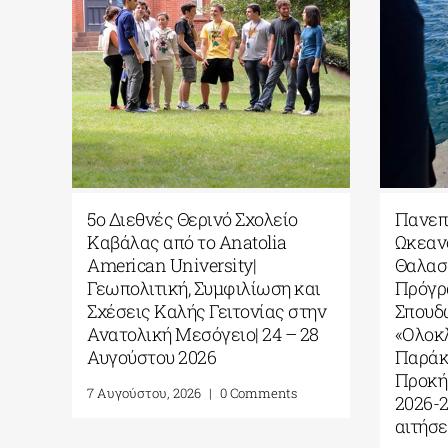
 σε
5ο Διεθνές Θερινό Σχολείο
Πανεπι
Καβάλας από το Αnatolia
Ωκεαν
ΠΑ
American University|
Θαλασ
Γεωπολιτική, Συμφιλίωση και
Πρόγρ
Σχέσεις Καλής Γειτονίας στην
Σπουδ
Ανατολική Μεσόγειο| 24 – 28
«Ολοκ
Αυγούστου 2026
Παράκ
Προκή
7 Αυγούστου, 2026
|
0 Comments
2026-
αιτήσε