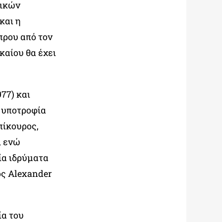
νικών
και η
πρου από τον
καίου θα έχει
77) και
ε υποτροφία
πίκουρος,
, ενώ
ία ιδρύματα
ος Alexander
ία του