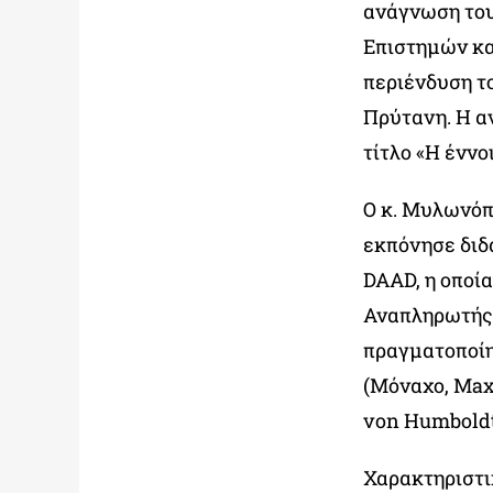
ανάγνωση του
Επιστημών κα
περιένδυση τ
Πρύτανη. Η α
τίτλο «Η έννο
Ο κ. Μυλωνόπ
εκπόνησε διδ
DAAD, η οποία
Αναπληρωτής 
πραγματοποίη
(Μόναχο, Max
von Humboldt
Χαρακτηριστικ