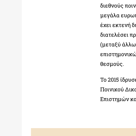
διεθνούς ποι
μεγάλα ευρωπ
έχει εκτενή 
διατελέσει π
(μεταξύ άλλω
επιστημονικώ
θεσμούς.
Το 2015 ίδρυσ
Ποινικού Δικ
Επιστημών κα