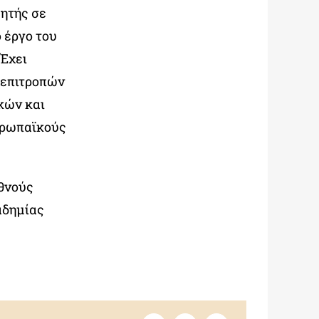
γητής σε
 έργο του
 Έχει
 επιτροπών
κών και
υρωπαϊκούς
εθνούς
αδημίας