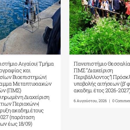
στήμιο Αιγαίου| Τμήμα
Πανεπιστήμιο Θεσσαλία
ογραφίας και
ΠΜΣ “Διαχείριση
σίων Βιοεπιστημών|
Περιβάλλοντος”| Πρόσκ
αμμα Μεταπτυχιακών
υποβολής αιτήσεων (β’ φ
ών (ΠΜΣ)
ακαδημ. έτος 2026-2027
ληρωμένη Διαχείριση
6 Αυγούστου, 2026
|
0 Comme
τιων Περιοχών»|
ρυξη ακαδημ.έτους
2027 (παράταση
ων έως 18/09)