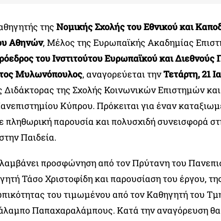
αθηγητής της
Νομικής Σχολής του Εθνικού και Καπο
ου Αθηνών
, Μέλος της Ευρωπαϊκής Ακαδημίας Επιστ
ρόεδρος του Ινστιτούτου Ευρωπαϊκού και Διεθνούς 
στος Μυλωνόπουλος
, αναγορεύεται την
Τετάρτη, 21 Ι
ος Διδάκτορας της Σχολής Κοινωνικών Επιστημών κα
ανεπιστημίου Κύπρου. Πρόκειται για έναν καταξιωμ
ε πληθωρική παρουσία και πολυσχιδή συνεισφορά στ
στην Παιδεία.
ιλαμβάνει προσφώνηση από τον Πρύτανη του Πανεπι
γητή Τάσο Χριστοφίδη και παρουσίαση του έργου, τ
ωπικότητας του τιμωμένου από τον Καθηγητή του Τ
άλαμπο Παπαχαραλάμπους. Κατά την αναγόρευση θα 