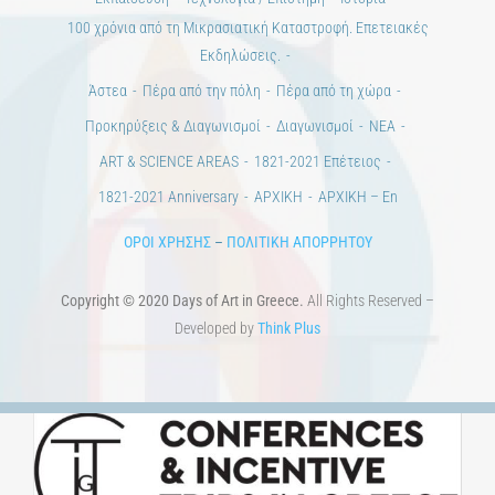
Ημέρες Τέχνης
ΕΝΤΥΠΗ ΕΚΔΟΣΗ
ΕΚΔΗΛΩΣΕΙΣ
ΒΙΒΛΙΟΘΗΚΗ
ΜΕΤΑΠΤΥΧΙΑΚΑ
ΕΚΠΑΙΔΕΥΤΙΚΑ ΙΔΡΥΜΑΤΑ
ΠΟΛΙΤΙΣΤΙΚΟΙ ΦΟΡΕΙΣ
ΧΩΡΟΙ ΤΕΧΝΗΣ
ΔΗΜΟΙ
Αγγελίες
ΕΠΙΚΟΙΝΩΝΙΑ
Ημέρες Ανάγνωσης
Χώροι & Συλλογές
Εκπαίδευση
Τεχνολογία / Επιστήμη
Ιστορία
100 χρόνια από τη Μικρασιατική Καταστροφή. Επετειακές
Εκδηλώσεις.
Άστεα
Πέρα από την πόλη
Πέρα από τη χώρα
Προκηρύξεις & Διαγωνισμοί
Διαγωνισμοί
ΝΕΑ
ART & SCIENCE AREAS
1821-2021 Επέτειος
1821-2021 Anniversary
ΑΡΧΙΚΗ
ΑΡΧΙΚΗ – En
ΟΡΟΙ ΧΡΗΣΗΣ
–
ΠΟΛΙΤΙΚΗ ΑΠΟΡΡΗΤΟΥ