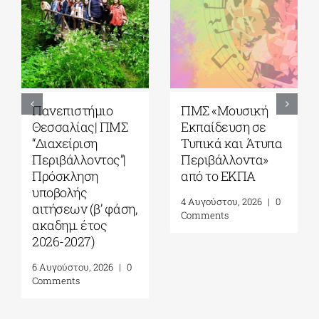
5ο Διεθνές Θερινό
Πανεπιστήμιο
Σχολείο Καβάλας
Αιγαίου| Τμήμα
από το Αnatolia
Ωκεανογραφίας
American
και Θαλασσίων
University|
Βιοεπιστημών|
Γεωπολιτική,
Πρόγραμμα
Συμφιλίωση και
Μεταπτυχιακών
Σχέσεις Καλής
Σπουδών (ΠΜΣ)
Γειτονίας στην
«Ολοκληρωμένη
Ανατολική
Διαχείριση
Μεσόγειο| 24 – 28
Παράκτιων
Αυγούστου 2026
Περιοχών»|
Προκήρυξη
7 Αυγούστου, 2026
|
0