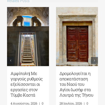
Related Posts
Αυγουστιάτικη
Πέλλα|
Πανσέληνος 2026:
Αποκαταστάθηκε
Η Σελήνη από
το Κάστρο των
τους αρχαίους
Μογλενών
μύθους στα
4 Αυγούστου, 2026
|
0
ανοιχτά μνημεία
Comments