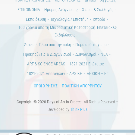
ΒΙΒΛΙΟΘΗΚΗ
ΜΕΤΑΠΤΥΧΙΑΚΑ
ΕΚΠΑΙΔΕΥΤΙΚΑ ΙΔΡΥΜΑΤΑ
ΠΟΛΙΤΙΣΤΙΚΟΙ ΦΟΡΕΙΣ
ΧΩΡΟΙ ΤΕΧΝΗΣ
ΔΗΜΟΙ
Αγγελίες
ΕΠΙΚΟΙΝΩΝΙΑ
Ημέρες Ανάγνωσης
Χώροι & Συλλογές
Εκπαίδευση
Τεχνολογία / Επιστήμη
Ιστορία
100 χρόνια από τη Μικρασιατική Καταστροφή. Επετειακές
Εκδηλώσεις.
Άστεα
Πέρα από την πόλη
Πέρα από τη χώρα
Προκηρύξεις & Διαγωνισμοί
Διαγωνισμοί
ΝΕΑ
ART & SCIENCE AREAS
1821-2021 Επέτειος
1821-2021 Anniversary
ΑΡΧΙΚΗ
ΑΡΧΙΚΗ – En
ΟΡΟΙ ΧΡΗΣΗΣ
–
ΠΟΛΙΤΙΚΗ ΑΠΟΡΡΗΤΟΥ
Copyright © 2020 Days of Art in Greece.
All Rights Reserved –
Developed by
Think Plus