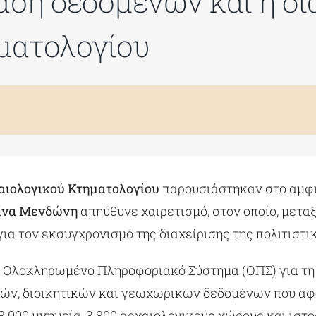
άση δεδομένων και η δι
ματολογίου
αιολογικού Κτηματολογίου
παρουσιάστηκαν στο αμφ
Λίνα Μενδώνη
απηύθυνε χαιρετισμό, στον οποίο, μετα
α τον εκσυγχρονισμό της διαχείρισης της πολιτιστι
α Ολοκληρωμένο Πληροφοριακό Σύστημα (ΟΠΣ) για τη
κών, διοικητικών και γεωχωρικών δεδομένων που αφο
.000 μνημεία, 3.800 αρχαιολογικούς χώρους και ιστο