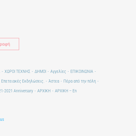
Alternative:
Σ
ΧΩΡΟΙ ΤΕΧΝΗΣ
ΔΗΜΟΙ
Αγγελίες
ΕΠΙΚΟΙΝΩΝΙΑ
. Επετειακές Εκδηλώσεις.
Άστεα
Πέρα από την πόλη
1-2021 Anniversary
ΑΡΧΙΚΗ
ΑΡΧΙΚΗ – En
lus