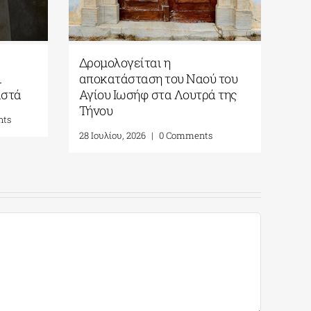
θηκε το
Αμφίπολη| Με γοργούς
νών
ρυθμούς εξελίσσονται οι
εργασίες στον Τύμβο Καστά
mments
4 Αυγούστου, 2026
|
0 Comments