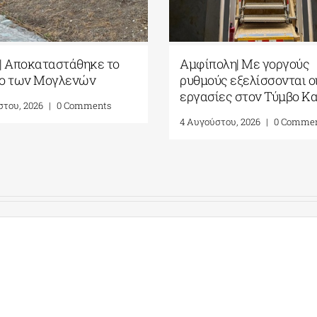
γουστιάτικη Πανσέληνος
Πέλλα| Αποκαταστά
6: Η Σελήνη από τους
Κάστρο των Μογλε
χαίους μύθους στα ανοιχτά
4 Αυγούστου, 2026
|
0 Co
ημεία της Ελλάδας
υγούστου, 2026
|
0 Comments