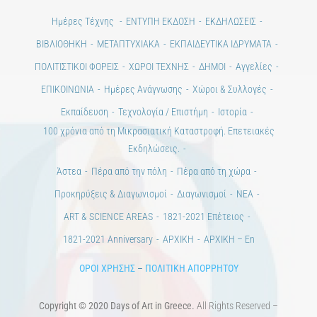
Ημέρες Τέχνης
ΕΝΤΥΠΗ ΕΚΔΟΣΗ
ΕΚΔΗΛΩΣΕΙΣ
ΒΙΒΛΙΟΘΗΚΗ
ΜΕΤΑΠΤΥΧΙΑΚΑ
ΕΚΠΑΙΔΕΥΤΙΚΑ ΙΔΡΥΜΑΤΑ
ΠΟΛΙΤΙΣΤΙΚΟΙ ΦΟΡΕΙΣ
ΧΩΡΟΙ ΤΕΧΝΗΣ
ΔΗΜΟΙ
Αγγελίες
ΕΠΙΚΟΙΝΩΝΙΑ
Ημέρες Ανάγνωσης
Χώροι & Συλλογές
Εκπαίδευση
Τεχνολογία / Επιστήμη
Ιστορία
100 χρόνια από τη Μικρασιατική Καταστροφή. Επετειακές
Εκδηλώσεις.
Άστεα
Πέρα από την πόλη
Πέρα από τη χώρα
Προκηρύξεις & Διαγωνισμοί
Διαγωνισμοί
ΝΕΑ
ART & SCIENCE AREAS
1821-2021 Επέτειος
1821-2021 Anniversary
ΑΡΧΙΚΗ
ΑΡΧΙΚΗ – En
ΟΡΟΙ ΧΡΗΣΗΣ
–
ΠΟΛΙΤΙΚΗ ΑΠΟΡΡΗΤΟΥ
Copyright © 2020 Days of Art in Greece.
All Rights Reserved –