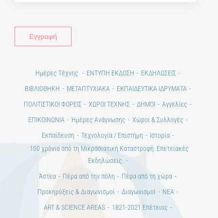
Alt
Ημέρες Τέχνης
ΕΝΤΥΠΗ ΕΚΔΟΣΗ
ΕΚΔΗΛΩΣΕΙΣ
ΒΙΒΛΙΟΘΗΚΗ
ΜΕΤΑΠΤΥΧΙΑΚΑ
ΕΚΠΑΙΔΕΥΤΙΚΑ ΙΔΡΥΜΑΤΑ
ΠΟΛΙΤΙΣΤΙΚΟΙ ΦΟΡΕΙΣ
ΧΩΡΟΙ ΤΕΧΝΗΣ
ΔΗΜΟΙ
Αγγελίες
ΕΠΙΚΟΙΝΩΝΙΑ
Ημέρες Ανάγνωσης
Χώροι & Συλλογές
Εκπαίδευση
Τεχνολογία / Επιστήμη
Ιστορία
100 χρόνια από τη Μικρασιατική Καταστροφή. Επετειακές
Εκδηλώσεις.
Άστεα
Πέρα από την πόλη
Πέρα από τη χώρα
Προκηρύξεις & Διαγωνισμοί
Διαγωνισμοί
ΝΕΑ