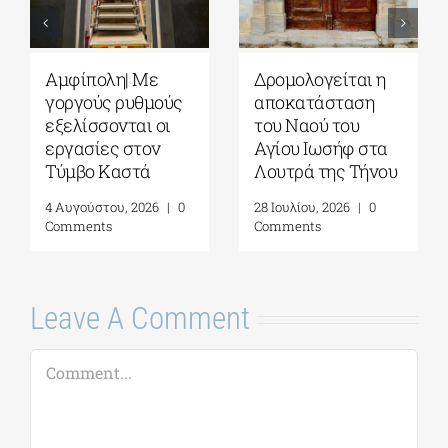
Αυγουστιάτικη
Πέλλα|
Πανσέληνος 2026:
Αποκαταστάθηκε
Η Σελήνη από
το Κάστρο των
τους αρχαίους
Μογλενών
μύθους στα
4 Αυγούστου, 2026
|
0
ανοιχτά μνημεία
Comments
της Ελλάδας
6 Αυγούστου, 2026
|
0
Comments
Leave A Comment
Comment