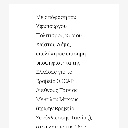
Με απόφαση του
ΔΙΔΑΚΤΟΡΙΚΑ
Υφυπουργού
Πολιτισμού, κυρίου
ΕΚΠΑΙΔΕΥΤΙΚΑ ΙΔΡΥΜΑΤΑ
Χρίστου Δήμα
,
επελέγη ως επίσημη
ΠΟΛΙΤΙΣΤΙΚΟΙ ΦΟΡΕΙΣ
υποψηφιότητα της
Ελλάδας για το
ΧΩΡΟΙ ΤΕΧΝΗΣ
Βραβείο OSCAR
Διεθνούς Ταινίας
ΔΗΜΟΙ
Μεγάλου Μήκους
(πρώην Βραβείο
ΕΚΔΗΛΩΣΕΙΣ
Ξενόγλωσσης Ταινίας),
στο πλαίσιο της 96ης