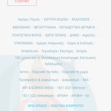
Ημέρες Τέχνης
ΕΝΤΥΠΗ ΕΚΔΟΣΗ
ΕΚΔΗΛΩΣΕΙΣ
ΒΙΒΛΙΟΘΗΚΗ
ΜΕΤΑΠΤΥΧΙΑΚΑ
ΕΚΠΑΙΔΕΥΤΙΚΑ ΙΔΡΥΜΑΤΑ
ΠΟΛΙΤΙΣΤΙΚΟΙ ΦΟΡΕΙΣ
ΧΩΡΟΙ ΤΕΧΝΗΣ
ΔΗΜΟΙ
Αγγελίες
ΕΠΙΚΟΙΝΩΝΙΑ
Ημέρες Ανάγνωσης
Χώροι & Συλλογές
Εκπαίδευση
Τεχνολογία / Επιστήμη
Ιστορία
100 χρόνια από τη Μικρασιατική Καταστροφή. Επετειακές
Εκδηλώσεις.
Άστεα
Πέρα από την πόλη
Πέρα από τη χώρα
Προκηρύξεις & Διαγωνισμοί
Διαγωνισμοί
ΝΕΑ
ART & SCIENCE AREAS
1821-2021 Επέτειος
1821-2021 Anniversary
ΑΡΧΙΚΗ
ΑΡΧΙΚΗ – En
ΟΡΟΙ ΧΡΗΣΗΣ
–
ΠΟΛΙΤΙΚΗ ΑΠΟΡΡΗΤΟΥ