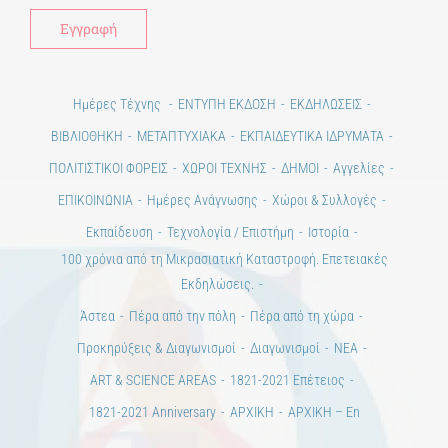
Ημέρες Τέχνης
ΕΝΤΥΠΗ ΕΚΔΟΣΗ
ΕΚΔΗΛΩΣΕΙΣ
ΒΙΒΛΙΟΘΗΚΗ
ΜΕΤΑΠΤΥΧΙΑΚΑ
ΕΚΠΑΙΔΕΥΤΙΚΑ ΙΔΡΥΜΑΤΑ
ΠΟΛΙΤΙΣΤΙΚΟΙ ΦΟΡΕΙΣ
ΧΩΡΟΙ ΤΕΧΝΗΣ
ΔΗΜΟΙ
Αγγελίες
ΕΠΙΚΟΙΝΩΝΙΑ
Ημέρες Ανάγνωσης
Χώροι & Συλλογές
Εκπαίδευση
Τεχνολογία / Επιστήμη
Ιστορία
100 χρόνια από τη Μικρασιατική Καταστροφή. Επετειακές
Εκδηλώσεις.
Άστεα
Πέρα από την πόλη
Πέρα από τη χώρα
Προκηρύξεις & Διαγωνισμοί
Διαγωνισμοί
ΝΕΑ
ART & SCIENCE AREAS
1821-2021 Επέτειος
1821-2021 Anniversary
ΑΡΧΙΚΗ
ΑΡΧΙΚΗ – En