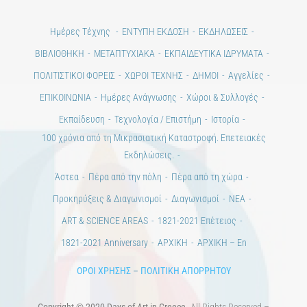
Ημέρες Τέχνης
ΕΝΤΥΠΗ ΕΚΔΟΣΗ
ΕΚΔΗΛΩΣΕΙΣ
ΒΙΒΛΙΟΘΗΚΗ
ΜΕΤΑΠΤΥΧΙΑΚΑ
ΕΚΠΑΙΔΕΥΤΙΚΑ ΙΔΡΥΜΑΤΑ
ΠΟΛΙΤΙΣΤΙΚΟΙ ΦΟΡΕΙΣ
ΧΩΡΟΙ ΤΕΧΝΗΣ
ΔΗΜΟΙ
Αγγελίες
ΕΠΙΚΟΙΝΩΝΙΑ
Ημέρες Ανάγνωσης
Χώροι & Συλλογές
Εκπαίδευση
Τεχνολογία / Επιστήμη
Ιστορία
100 χρόνια από τη Μικρασιατική Καταστροφή. Επετειακές
Εκδηλώσεις.
Άστεα
Πέρα από την πόλη
Πέρα από τη χώρα
Προκηρύξεις & Διαγωνισμοί
Διαγωνισμοί
ΝΕΑ
ART & SCIENCE AREAS
1821-2021 Επέτειος
1821-2021 Anniversary
ΑΡΧΙΚΗ
ΑΡΧΙΚΗ – En
ΟΡΟΙ ΧΡΗΣΗΣ
–
ΠΟΛΙΤΙΚΗ ΑΠΟΡΡΗΤΟΥ