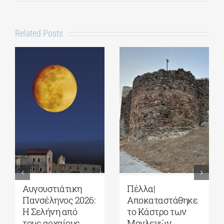
Related Posts
Αυγουστιάτικη
Πέλλα|
Πανσέληνος 2026:
Αποκαταστάθηκε
Η Σελήνη από
το Κάστρο των
τους αρχαίους
Μογλενών