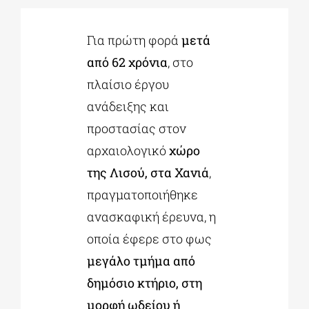
Για πρώτη φορά
μετά
ΔΙΔΑΚΤΟΡΙΚΑ
από 62 χρόνια
, στο
πλαίσιο έργου
ΕΚΠΑΙΔΕΥΤΙΚΑ ΙΔΡΥΜΑΤΑ
ανάδειξης και
προστασίας στον
ΠΟΛΙΤΙΣΤΙΚΟΙ ΦΟΡΕΙΣ
αρχαιολογικό
χώρο
της Λισού, στα Χανιά
,
ΧΩΡΟΙ ΤΕΧΝΗΣ
πραγματοποιήθηκε
ανασκαφική έρευνα, η
ΔΗΜΟΙ
οποία έφερε στο φως
μεγάλο τμήμα από
ΕΚΔΗΛΩΣΕΙΣ
δημόσιο κτήριο, στη
μορφή ωδείου ή