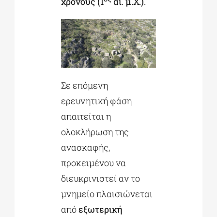
χρόνους (1
αι. μ.Χ.).
Σε επόμενη
ερευνητική φάση
απαιτείται η
ολοκλήρωση της
ανασκαφής,
προκειμένου να
διευκρινιστεί αν το
μνημείο πλαισιώνεται
από
εξωτερική