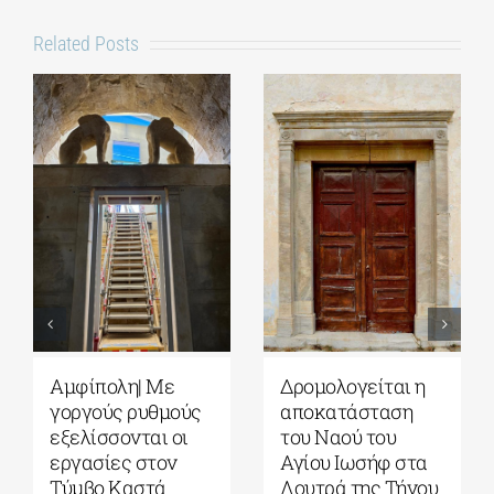
Related Posts
Αυγουστιάτικη
Πέλλα|
Πανσέληνος 2026:
Αποκαταστάθηκε
Η Σελήνη από
το Κάστρο των
τους αρχαίους
Μογλενών
μύθους στα