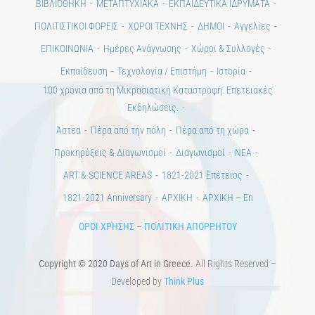
Ημέρες Τέχνης
ΕΝΤΥΠΗ ΕΚΔΟΣΗ
ΕΚΔΗΛΩΣΕΙΣ
ΒΙΒΛΙΟΘΗΚΗ
ΜΕΤΑΠΤΥΧΙΑΚΑ
ΕΚΠΑΙΔΕΥΤΙΚΑ ΙΔΡΥΜΑΤΑ
ΠΟΛΙΤΙΣΤΙΚΟΙ ΦΟΡΕΙΣ
ΧΩΡΟΙ ΤΕΧΝΗΣ
ΔΗΜΟΙ
Αγγελίες
ΕΠΙΚΟΙΝΩΝΙΑ
Ημέρες Ανάγνωσης
Χώροι & Συλλογές
Εκπαίδευση
Τεχνολογία / Επιστήμη
Ιστορία
100 χρόνια από τη Μικρασιατική Καταστροφή. Επετειακές
Εκδηλώσεις.
Άστεα
Πέρα από την πόλη
Πέρα από τη χώρα
Προκηρύξεις & Διαγωνισμοί
Διαγωνισμοί
ΝΕΑ
ART & SCIENCE AREAS
1821-2021 Επέτειος
1821-2021 Anniversary
ΑΡΧΙΚΗ
ΑΡΧΙΚΗ – En
ΟΡΟΙ ΧΡΗΣΗΣ
–
ΠΟΛΙΤΙΚΗ ΑΠΟΡΡΗΤΟΥ
Copyright © 2020 Days of Art in Greece.
All Rights Reserved –
Developed by
Think Plus