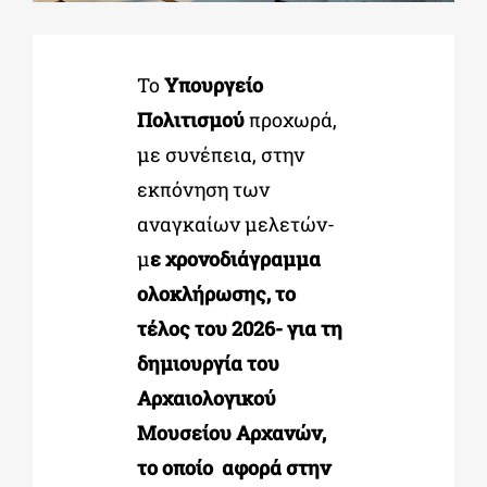
ΔΙΔΑΚΤΟΡΙΚΑ
Το
Υπουργείο
Πολιτισμού
προχωρά,
ΕΚΠΑΙΔΕΥΤΙΚΑ ΙΔΡΥΜΑΤΑ
με συνέπεια, στην
εκπόνηση των
ΠΟΛΙΤΙΣΤΙΚΟΙ ΦΟΡΕΙΣ
αναγκαίων μελετών-
μ
ε χρονοδιάγραμμα
ΧΩΡΟΙ ΤΕΧΝΗΣ
ολοκλήρωσης, το
τέλος του 2026- για τη
ΔΗΜΟΙ
δημιουργία του
Αρχαιολογικού
ΕΚΔΗΛΩΣΕΙΣ
Μουσείου Αρχανών,
το οποίο αφορά στην