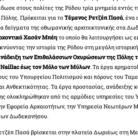
δωσε στους πολίτες της Ρόδου τρία μνημεία εντός τ
Πόλης. Πρόκειται για το
Τέμενος Ρετζέπ Πασά
, ένα
α δείγματα της οθωμανικής αρχιτεκτονικής στα Δω
ρχοντικό Χασάν Μπέη
το οποίο θα λειτουργήσει ως 
νύοντας την ιστορία της Ρόδου στη μεγάλη ιστορική
 ανάδειξη των Επιθαλάσσιων Οχυρώσεων της Πόλης τ
 Naillac έως τον Μόλο των Μύλων
. Τα έργα χρηματ
ους του Υπουργείου Πολιτισμού και πόρους του Ταμε
ι Ανθεκτικότητας. Τα έργα προστασίας, ανάδειξης κ
ς ολοκληρώθηκαν από τις αρμόδιες υπηρεσίες του 
την Εφορεία Αρχαιοτήτων, την Υπηρεσία Νεωτέρων 
γων Δωδεκανήσου.
ετζέπ Πασά βρίσκεται στην πλατεία Δωριέως στη Μ