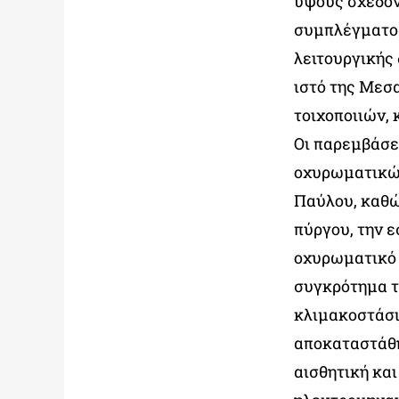
ύψους σχεδόν
συμπλέγματος
λειτουργικής
ιστό της Μεσ
τοιχοποιιών,
Οι παρεμβάσε
οχυρωματικών
Παύλου, καθώς
πύργου, την ε
οχυρωματικό 
συγκρότημα τ
κλιμακοστάσι
αποκαταστάθηκ
αισθητική κα