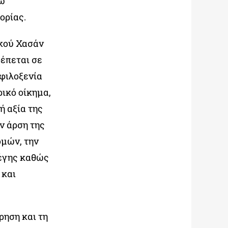
νώ
ορίας.
κού Χασάν
ρέπεται σε
 φιλοξενία
ρικό οίκημα,
ή αξία της
ν άρση της
ομών, την
τέγης καθώς
 και
ρηση και τη