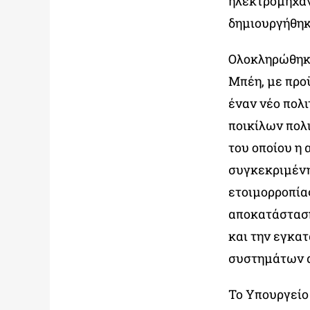
ηλεκτρομηχαν
δημιουργήθηκ
Ολοκληρώθηκε
Μπέη, με προϋ
έναν νέο πολι
ποικίλων πολι
του οποίου η 
συγκεκριμένη
ετοιμορροπία
αποκατάσταση
και την εγκα
συστημάτων 
Το Υπουργείο 