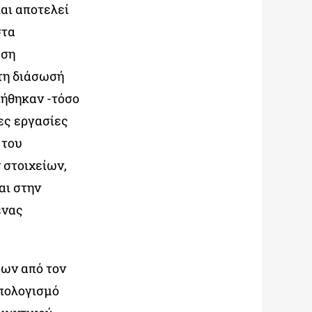
και αποτελεί
στα
αση
τη διάσωσή
ήθηκαν -τόσο
ες εργασίες
 του
 στοιχείων,
αι στην
ένας
ων από τον
ϋπολογισμό