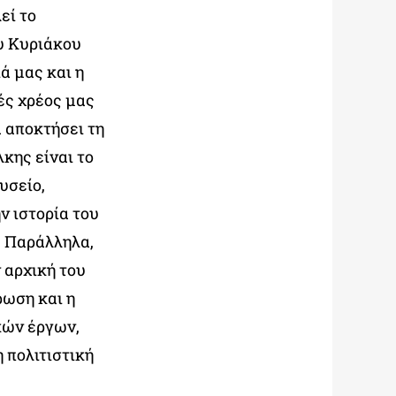
εί το
ου Κυριάκου
ά μας και η
ές χρέος μας
 αποκτήσει τη
κης είναι το
υσείο,
ν ιστορία του
. Παράλληλα,
 αρχική του
ρωση και η
κών έργων,
 πολιτιστική