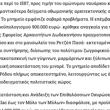
ε περί το 1587, προς τιμήν του ομώνυμου ναυάρχου 
ημαντικότερα δείγματα οθωμανικής αρχιτεκτονικής 
Το μνημείο εμφάνιζε σοβαρά προβλήματα. Η επέμβ
ροϋπολογισμού 900.000 ευρώ- κρίθηκε αναγκαία για 
ς Εφορείας Αρχαιοτήτων Δωδεκανήσου πραγματοποι
 όσο και στο μαυσωλείο του Ρετζέπ Πασά- εκτεταμέν
ι συντήρησης, διάσωσης του πολύτιμου ζωγραφικού
νακατασκευή των γύψινων, μαρμάρινων και ξύλινων
μική αποκατάσταση του μιναρέ. Το μνημείο αποδίδετ
 Ρόδου πλήρως αποκατεστημένο, λειτουργώντας ως 
ποδειγματικός πολιτιστικός χώρος.
κατάσταση και Ανάδειξη των Επιθαλάσσιων Οχυρώσε
llac έως τον Μόλο των Μύλων» διασφάλισε, με προ