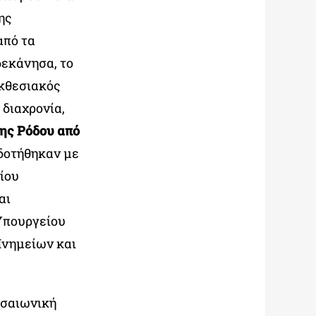
ης
 από τα
δεκάνησα, το
εκθεσιακός
 διαχρονία,
ης Ρόδου από
οδοτήθηκαν με
ίου
αι
Υπουργείου
Μνημείων και
εσαιωνική