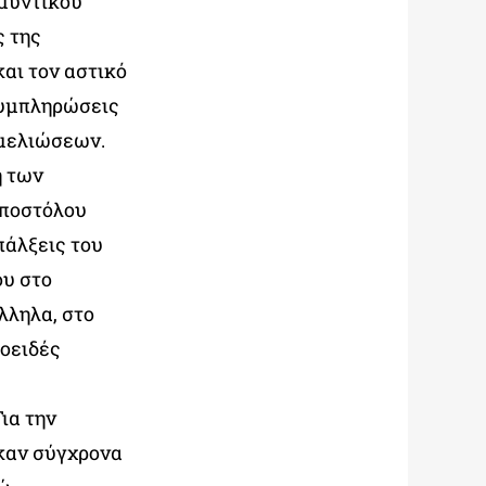
αμυντικού
ς της
αι τον αστικό
συμπληρώσεις
εμελιώσεων.
η των
Αποστόλου
πάλξεις του
ου στο
λληλα, στο
οειδές
ια την
ηκαν σύγχρονα