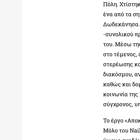
Πόλη. Χτίστηκ
ένα από τα σ
Δωδεκάνησα. 
-συνολικού π
του. Μέσω τη
στο τέμενος,
στερέωσης κα
διακόσμου, α
καθώς και δο
κοινωνία της
σύγχρονος, υ
Το έργο «Απο
Μόλο του Nai