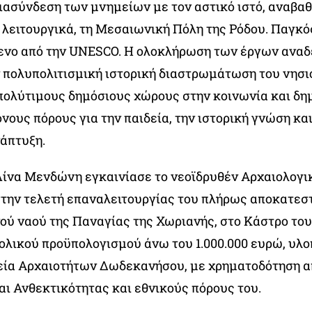
διασύνδεση των μνημείων με τον αστικό ιστό, αναβαθ
ι λειτουργικά, τη Μεσαιωνική Πόλη της Ρόδου. Παγκό
νο από την UNESCO. Η ολοκλήρωση των έργων αναδ
 πολυπολιτισμική ιστορική διαστρωμάτωση του νησι
πολύτιμους δημόσιους χώρους στην κοινωνία και δ
νους πόρους για την παιδεία, την ιστορική γνώση κα
νάπτυξη.
 Λίνα Μενδώνη εγκαινίασε το νεοϊδρυθέν Αρχαιολογ
στην τελετή επαναλειτουργίας του πλήρως αποκατε
ού ναού της Παναγίας της Χωριανής, στο Κάστρο του
νολικού προϋπολογισμού άνω του 1.000.000 ευρώ, υλ
εία Αρχαιοτήτων Δωδεκανήσου, με χρηματοδότηση α
ι Ανθεκτικότητας και εθνικούς πόρους του.