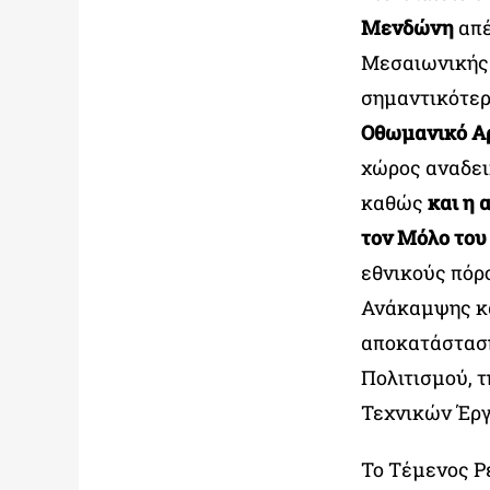
Μενδώνη
απέ
Μεσαιωνικής 
σημαντικότερ
Οθωμανικό Α
χώρος αναδεικ
καθώς
και η
τον Μόλο του
εθνικούς πόρ
Ανάκαμψης κα
αποκατάσταση
Πολιτισμού, 
Τεχνικών Έρ
Το Τέμενος Ρ