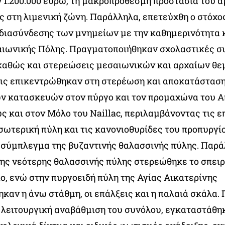
 1.200.000 ευρώ, τη μακροπρόθεσμη προστασία του 
 στη λιμενική ζώνη. Παράλληλα, επετεύχθη ο στόχο
 διασύνδεσης των μνημείων με την καθημερινότητα κ
αιωνικής Πόλης. Πραγματοποιήθηκαν σχολαστικές 
 καθώς και στερεώσεις μεσαιωνικών και αρχαίων θ
ις επικεντρώθηκαν στη στερέωση και αποκατάστασ
 κατασκευών στον πύργο και τον προμαχώνα του 
 και στον Μόλο του Naillac, περιλαμβάνοντας τις ε
σωτερική πύλη και τις κανονιοθυρίδες του προπυργί
σύμπλεγμα της βυζαντινής θαλασσινής πύλης. Παρά
ης νεότερης θαλασσινής πύλης στερεώθηκε το σπειρ
ο, ενώ στην πυργοειδή πύλη της Αγίας Αικατερίνης
αν η άνω στάθμη, οι επάλξεις και η παλαιά σκάλα. Γ
ι λειτουργική αναβάθμιση του συνόλου, εγκαταστάθ