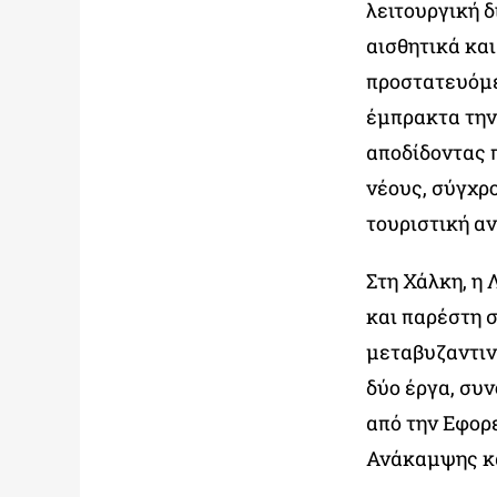
λειτουργική 
αισθητικά κα
προστατευόμε
έμπρακτα την
αποδίδοντας 
νέους, σύγχρο
τουριστική α
Στη Χάλκη, η
και παρέστη 
μεταβυζαντιν
δύο έργα, συ
από την Εφορ
Ανάκαμψης κα