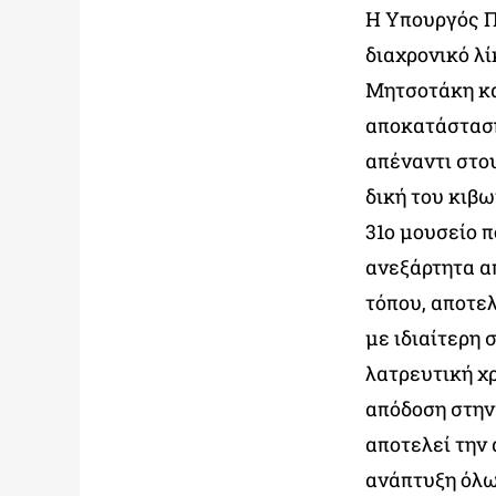
Η Υπουργός Π
διαχρονικό λί
Μητσοτάκη και
αποκατάσταση
απέναντι στο
δική του κιβ
31ο μουσείο π
ανεξάρτητα απ
τόπου, αποτε
με ιδιαίτερη
λατρευτική χ
απόδοση στην
αποτελεί την 
ανάπτυξη όλω