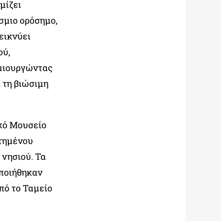
μίζει
σμιο ορόσημο,
εικνύει
ού,
ημιουργώντας
ι τη βιώσιμη
ικό Μουσείο
στημένου
 νησιού. Τα
οποιήθηκαν
πό το Ταμείο