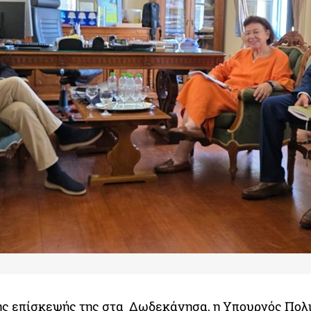
της επίσκεψής της στα Δωδεκάνησα, η Υπουργός Πολ