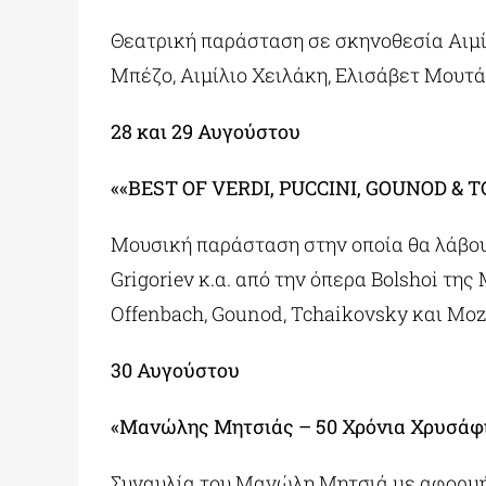
Θεατρική παράσταση σε σκηνοθεσία Αιμί
Μπέζο, Αιμίλιο Χειλάκη, Ελισάβετ Μουτ
28 και
29 Αυγούστου
««BEST OF VERDI, PUCCINI, GOUNOD &
Μουσική παράσταση στην οποία θα λάβουν 
Grigoriev κ.α. από την όπερα Bolshoi της
Offenbach, Gounod, Tchaikovsky και Moz
30 Αυγούστου
«Μανώλης Μητσιάς – 50 Χρόνια Χρυσάφ
Συναυλία του Μανώλη Μητσιά με αφορμή 