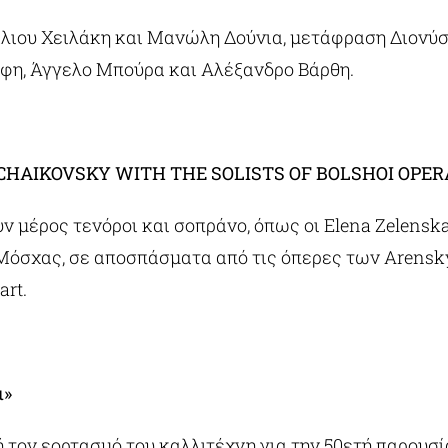
λιου Χειλάκη και Μανώλη Δούνια, μετάφραση Διονύσ
άφη, Άγγελο Μπούρα και Αλέξανδρο Βάρθη.
 TCHAIKOVSKY WITH THE SOLISTS OF BOLSHOI OPE
μέρος τενόροι και σοπράνο, όπως οι Elena Zelenskaya
 Μόσχας, σε αποσπάσματα από τις όπερες των Arensky, 
art.
ι»
τον εορτασμό του καλλιτέχνη για την 50ετή παρουσία