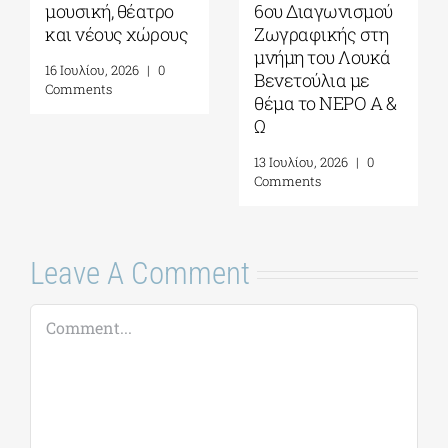
τα αστέρια στο
Σπίλμπεργκ στο
Πάρκο Σταύρος
Κέντρο
Νιάρχος|
Πολιτισμού
Αύγουστος-
Ίδρυμα Σταύρος
Σεπτέμβριος 2026
Νιάρχος (ΚΠΙΣΝ)|
Τετάρτη 29 Ιουλίου
4 Αυγούστου, 2026
|
0
2026
Comments
17 Ιουλίου, 2026
|
0
Comments
Leave A Comment
Comment