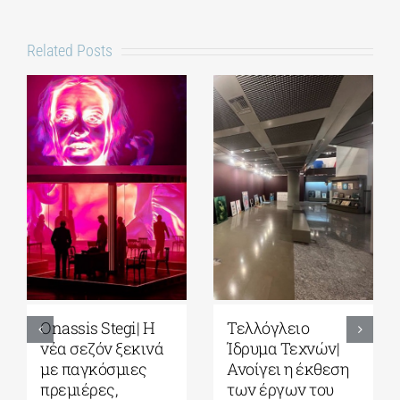
Related Posts
Park your Cinema
Full Moon
– Park your
Sleepover παρέα
Cinema Kids|
με το σινεμά του
Σινεμά κάτω από
Στίβεν