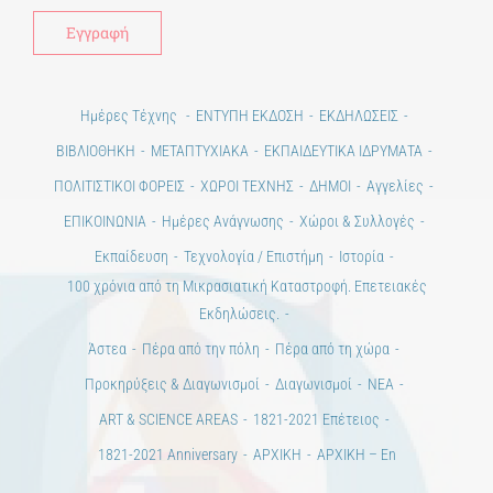
Ημέρες Τέχνης
ΕΝΤΥΠΗ ΕΚΔΟΣΗ
ΕΚΔΗΛΩΣΕΙΣ
ΒΙΒΛΙΟΘΗΚΗ
ΜΕΤΑΠΤΥΧΙΑΚΑ
ΕΚΠΑΙΔΕΥΤΙΚΑ ΙΔΡΥΜΑΤΑ
ΠΟΛΙΤΙΣΤΙΚΟΙ ΦΟΡΕΙΣ
ΧΩΡΟΙ ΤΕΧΝΗΣ
ΔΗΜΟΙ
Αγγελίες
ΕΠΙΚΟΙΝΩΝΙΑ
Ημέρες Ανάγνωσης
Χώροι & Συλλογές
Εκπαίδευση
Τεχνολογία / Επιστήμη
Ιστορία
100 χρόνια από τη Μικρασιατική Καταστροφή. Επετειακές
Εκδηλώσεις.
Άστεα
Πέρα από την πόλη
Πέρα από τη χώρα
Προκηρύξεις & Διαγωνισμοί
Διαγωνισμοί
ΝΕΑ
ART & SCIENCE AREAS
1821-2021 Επέτειος
1821-2021 Anniversary
ΑΡΧΙΚΗ
ΑΡΧΙΚΗ – En