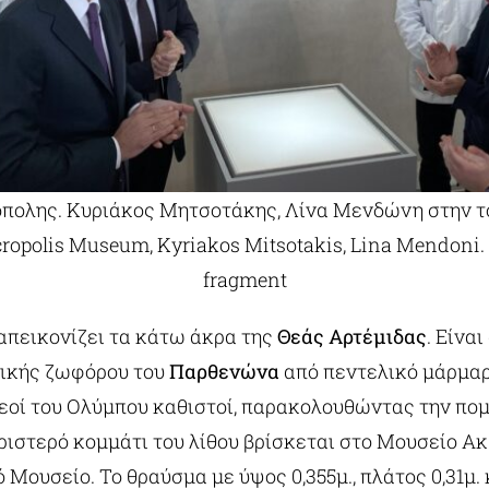
πολης. Κυριάκος Μητσοτάκης, Λίνα Μενδώνη στην τ
ropolis Museum, Kyriakos Mitsotakis, Lina Mendoni. 
fragment
απεικονίζει τα κάτω άκρα της
Θεάς Αρτέμιδας
. Είνα
λικής ζωφόρου του
Παρθενώνα
από πεντελικό μάρμαρ
θεοί του Ολύμπου καθιστοί, παρακολουθώντας την πο
ιστερό κομμάτι του λίθου βρίσκεται στο Μουσείο Α
 Μουσείο. Το θραύσμα με ύψος 0,355μ., πλάτος 0,31μ. κ