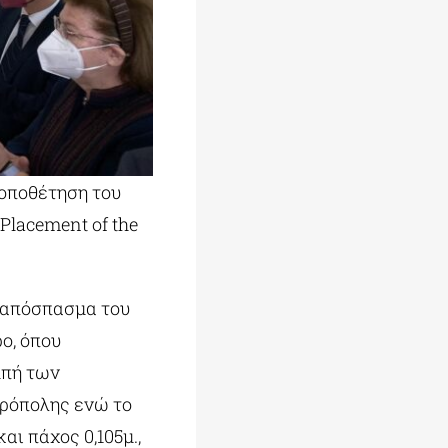
οποθέτηση του
Placement of the
ι απόσπασμα του
ο, όπου
μπή των
κρόπολης ενώ το
αι πάχος 0,105μ.,