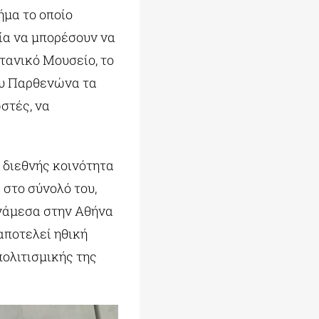
ήμα το οποίο
εία να μπορέσουν να
τανικό Μουσείο, το
του Παρθενώνα τα
στές, να
 διεθνής κοινότητα
 στο σύνολό του,
ανάμεσα στην Αθήνα
αποτελεί ηθική
πολιτισμικής της