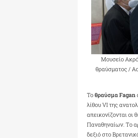
Μουσείο Ακρό
θραύσματος / Ac
Το
θραύσμα Fagan
λίθου VI της ανατο
απεικονίζονται οι 
Παναθηναίων. Tο αρ
δεξιό στο Βρετανικό