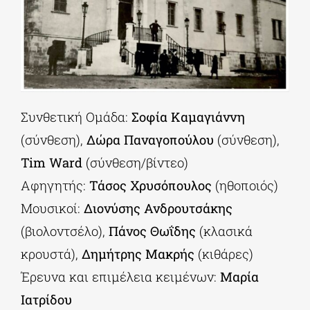
Συνθετική Ομάδα:
Σοφία Καμαγιάννη
(σύνθεση),
Δώρα Παναγοπούλου
(σύνθεση),
Tim
Ward
(σύνθεση/βίντεο)
Αφηγητής:
Τάσος Χρυσόπουλος
(ηθοποιός)
Μουσικοί:
Διονύσης Ανδρουτσάκης
(βιολοντσέλο),
Πάνος Θωΐδης
(κλασικά
κρουστά),
Δημήτρης Μακρής
(κιθάρες)
Έρευνα και επιμέλεια κειμένων:
Μαρία
Ιατρίδου