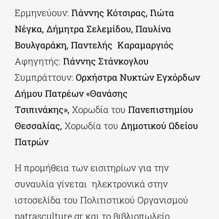
Ερμηνεύουν:
Γιάννης Κότσιρας, Γιώτα
Νέγκα, Δήμητρα Σελεμίδου,
Παυλίνα
Βουλγαράκη,
Παντελής Καραμαργιός
Αφηγητής:
Γιάννης Στάνκογλου
Συμπράττουν:
Ορχήστρα
Νυκτών Εγχόρδων
Δήμου Πατρέων «Θανάσης
Τσιπινάκης»,
Χορωδία του
Πανεπιστημίου
Θεσσαλίας,
Χορωδία του
Δημοτικού Ωδείου
Πατρών
Η προμήθεια των εισιτηρίων για την
συναυλία γίνεται ηλεκτρονικά στην
ιστοσελίδα του Πολιτιστικού Οργανισμού
patrasculture.gr και το βιβλιοπωλείο