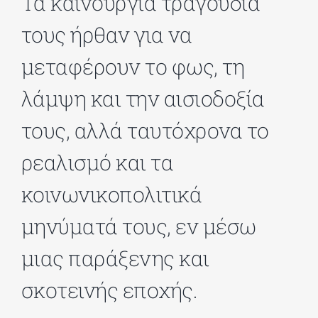
Τα καινούργια τραγούδια
τους ήρθαν για να
ΔΙΔΑΚΤΟΡΙΚΑ
μεταφέρουν το φως, τη
ΕΚΠΑΙΔΕΥΤΙΚΑ ΙΔΡΥΜΑΤΑ
λάμψη και την αισιοδοξία
τους, αλλά ταυτόχρονα το
ΠΟΛΙΤΙΣΤΙΚΟΙ ΦΟΡΕΙΣ
ρεαλισμό και τα
ΧΩΡΟΙ ΤΕΧΝΗΣ
κοινωνικοπολιτικά
μηνύματά τους, εν μέσω
ΔΗΜΟΙ
μιας παράξενης και
ΕΚΔΗΛΩΣΕΙΣ
σκοτεινής εποχής.