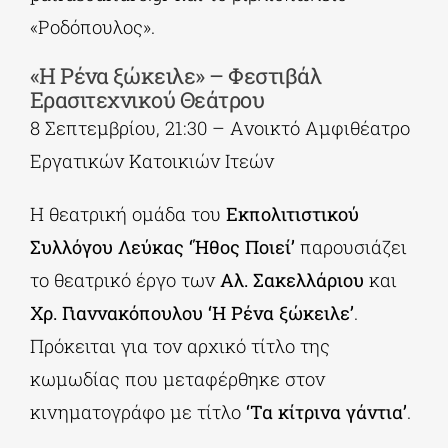
«Ροδόπουλος».
«Η Ρένα ξώκειλε» – Φεστιβάλ
Ερασιτεχνικού Θεάτρου
8 Σεπτεμβρίου, 21:30 – Aνοικτό Αμφιθέατρο
Εργατικών Κατοικιών Ιτεών
Η θεατρική ομάδα του
Εκπολιτιστικού
Συλλόγου Λεύκας ‘Ήθος Ποιεί’
παρουσιάζει
το θεατρικό έργο των
Αλ. Σακελλάριου
και
Χρ. Γιαννακόπουλου
‘Η Ρένα ξώκειλε’
.
Πρόκειται για τον αρχικό τίτλο της
κωμωδίας που μεταφέρθηκε στον
κινηματογράφο με τίτλο
‘Τα κίτρινα γάντια’
.