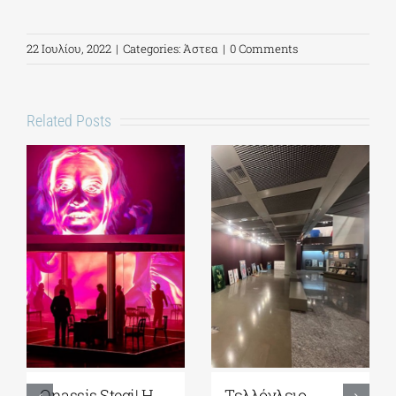
22 Ιουλίου, 2022
|
Categories:
Άστεα
|
0 Comments
Related Posts
Park your Cinema
Full Moon