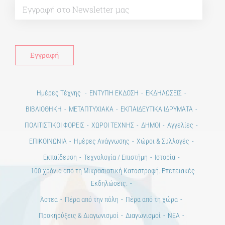
Alt
Ημέρες Τέχνης
ΕΝΤΥΠΗ ΕΚΔΟΣΗ
ΕΚΔΗΛΩΣΕΙΣ
ΒΙΒΛΙΟΘΗΚΗ
ΜΕΤΑΠΤΥΧΙΑΚΑ
ΕΚΠΑΙΔΕΥΤΙΚΑ ΙΔΡΥΜΑΤΑ
ΠΟΛΙΤΙΣΤΙΚΟΙ ΦΟΡΕΙΣ
ΧΩΡΟΙ ΤΕΧΝΗΣ
ΔΗΜΟΙ
Αγγελίες
ΕΠΙΚΟΙΝΩΝΙΑ
Ημέρες Ανάγνωσης
Χώροι & Συλλογές
Εκπαίδευση
Τεχνολογία / Επιστήμη
Ιστορία
100 χρόνια από τη Μικρασιατική Καταστροφή. Επετειακές
Εκδηλώσεις.
Άστεα
Πέρα από την πόλη
Πέρα από τη χώρα