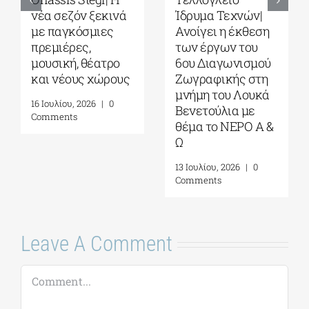
– Park your
Sleepover παρέα
Cinema Kids|
με το σινεμά του
Σινεμά κάτω από
Στίβεν
τα αστέρια στο
Σπίλμπεργκ στο
Πάρκο Σταύρος
Κέντρο
Νιάρχος|
Πολιτισμού
Αύγουστος-
Ίδρυμα Σταύρος
Σεπτέμβριος 2026
Νιάρχος (ΚΠΙΣΝ)|
Τετάρτη 29 Ιουλίου
4 Αυγούστου, 2026
|
0
2026
Comments
17 Ιουλίου, 2026
|
0
Comments
Leave A Comment
Comment