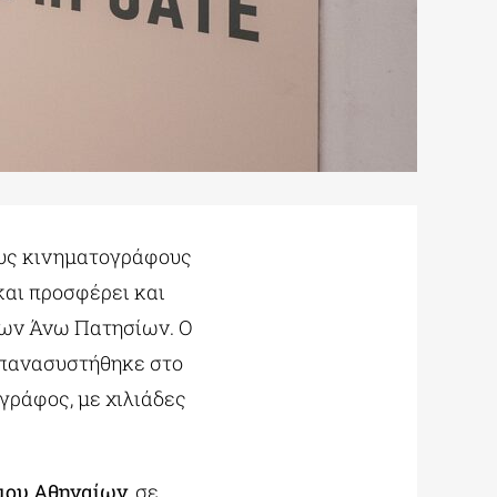
ους κινηματογράφους
 και προσφέρει και
 των Άνω Πατησίων. Ο
 επανασυστήθηκε στο
γράφος, με χιλιάδες
μου Αθηναίων
, σε