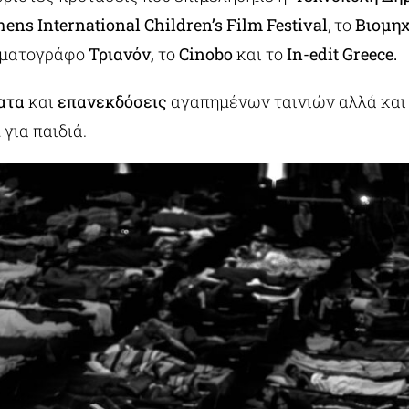
hens International Children’s Film Festival
, το
Βιομη
νηματογράφο
Τριανόν,
το
Cinobo
και το
Ιn-edit Greece.
ατα
και
επανεκδόσεις
αγαπημένων ταινιών αλλά και
ι
για παιδιά.