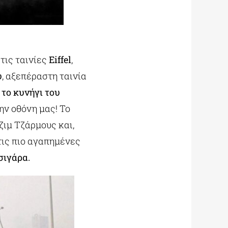
τις ταινίες
Eiffel
,
υ
, αξεπέραστη ταινία
 το κυνήγι του
ν οθόνη μας! Το
ζιμ Τζάρμους και,
 τις πιο αγαπημένες
σιγάρα.