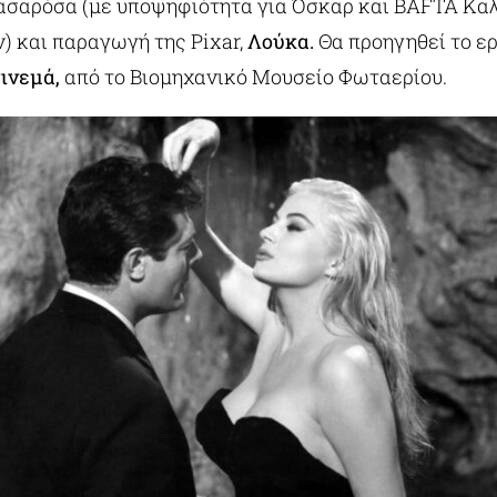
ασαρόσα (με υποψηφιότητα για Όσκαρ και BAFTA Καλ
) και παραγωγή της Pixar,
Λούκα.
Θα προηγηθεί το ερ
σινεμά,
από το Βιομηχανικό Μουσείο Φωταερίου.