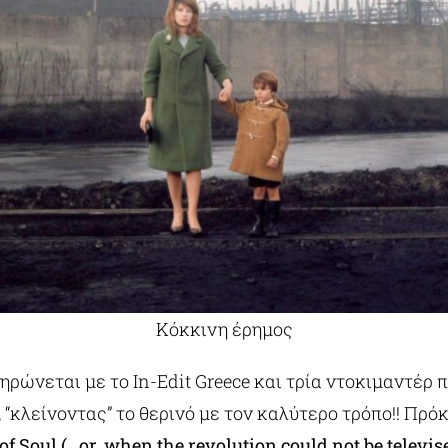
Κόκκινη έρημος
ρώνεται με το In-Edit Greece και τρία ντοκιμαντέρ 
“κλείνοντας” το θερινό με τον καλύτερο τρόπο!! Πρόκ
 Soul (…or, when the revolution could not be televis