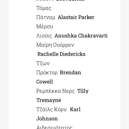
Τόμας
Πάτναμ
Alastair
Parker
Μέρσυ
Λιούις
Anushka
Chakravarti
Μαίρη Ουόρρεν
Rachelle Diedericks
Τζων
Πρόκτορ
Brendan
Cowell
Ρεμπέκκα Νερς
Tilly
Tremayne
Τζάιλς Κόρυ
Karl
Johnson
Αιδεσιμότατος