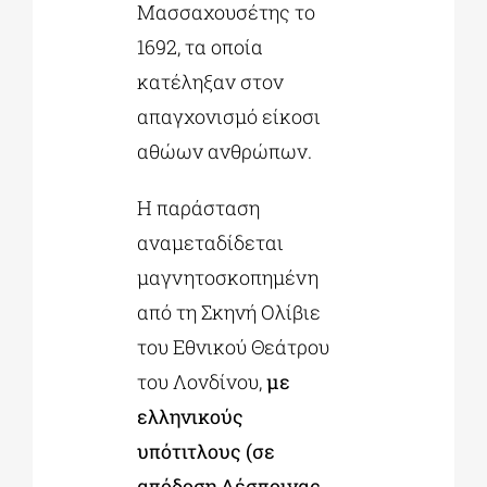
Μασσαχουσέτης το
1692, τα οποία
κατέληξαν στον
απαγχονισμό είκοσι
αθώων ανθρώπων.
Η παράσταση
αναμεταδίδεται
μαγνητοσκοπημένη
από τη Σκηνή Ολίβιε
του Εθνικού Θεάτρου
του Λονδίνου,
με
ελληνικούς
υπότιτλους
(σε
απόδοση Δέσποινας