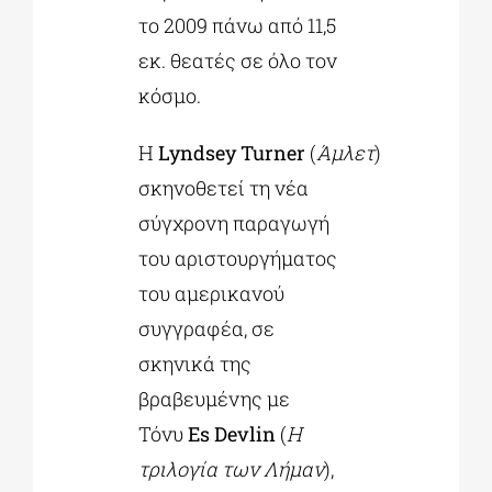
το 2009 πάνω από 11,5
εκ. θεατές σε όλο τον
κόσμο.
Η
Lyndsey
Turner
(
Άμλετ
)
σκηνοθετεί τη νέα
σύγχρονη παραγωγή
του αριστουργήματος
του αμερικανού
συγγραφέα, σε
σκηνικά της
βραβευμένης με
Τόνυ
Es
Devlin
(
H
τριλογία των Λήμαν
),