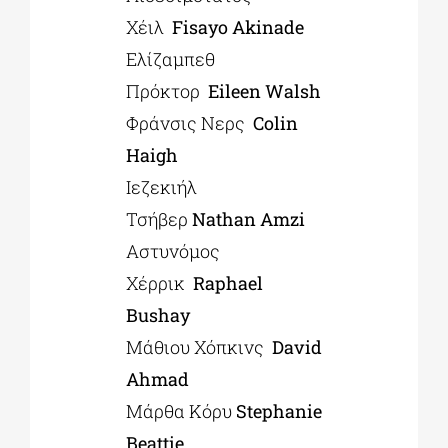
Χέιλ
Fisayo Akinade
Ελίζαμπεθ
Πρόκτορ
Eileen Walsh
Φράνσις Νερς
Colin
Haigh
Ιεζεκιήλ
Τσήβερ
Nathan Amzi
Αστυνόμος
Χέρρικ
Raphael
Bushay
Μάθιου Χόπκινς
David
Ahmad
Μάρθα Κόρυ
Stephanie
Beattie