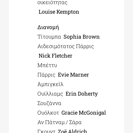
οικειότητας
Louise
Kempton
Διανομή
Τίτουμπα
Sophia
Brown
Αιδεσιμότατος Πάρρις
Nick
Fletcher
Μπέττυ
Πάρρις
Evie
Marner
Άμπιγκεϊλ
Ουίλλιαμς
Erin
Doherty
Σουζάννα
Ουόλκοτ
Gracie
McGonigal
Αν Πάτναμ / Σάρα
Γκουντ
Zoë Aldrich