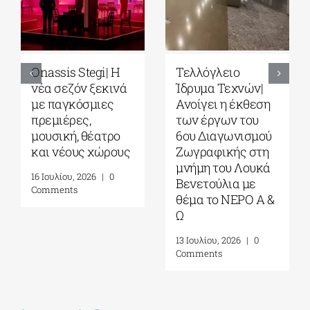
Park your Cinema
Full Moon
– Park your
Sleepover παρέα
Cinema Kids|
με το σινεμά του
Σινεμά κάτω από
Στίβεν
τα αστέρια στο
Σπίλμπεργκ στο
Πάρκο Σταύρος
Κέντρο
Νιάρχος|
Πολιτισμού
Αύγουστος-
Ίδρυμα Σταύρος
Σεπτέμβριος 2026
Νιάρχος (ΚΠΙΣΝ)|
Τετάρτη 29 Ιουλίου
4 Αυγούστου, 2026
|
0
2026
Comments
17 Ιουλίου, 2026
|
0
Comments