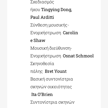
Σχεδιασμός
ήχου
Tingying Dong,
Paul Arditti
Σύνθεση μουσικής-
Ενορχήστρωση
Carolin
e
Shaw
Μουσική διεύθυνση-
Ενορχήστρωση
Osnat
Schmool
Σκηνοθεσία
πάλης
Bret
Yount
Βασική συντονίστρια
σκηνών οικειότητας
Ita
O’Brien
Συντονίστρια σκηνών