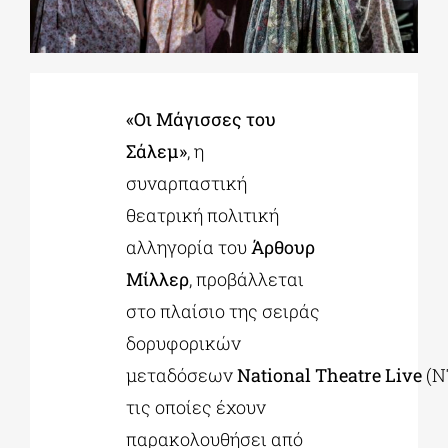
ΔΙΔΑΚΤΟΡΙΚΑ
«Οι Μάγισσες του
ΕΚΠΑΙΔΕΥΤΙΚΑ ΙΔΡΥΜΑΤΑ
Σάλεμ»
, η
συναρπαστική
ΠΟΛΙΤΙΣΤΙΚΟΙ ΦΟΡΕΙΣ
θεατρική πολιτική
αλληγορία του
Άρθουρ
ΧΩΡΟΙ ΤΕΧΝΗΣ
Μίλλερ
, προβάλλεται
στο πλαίσιο της σειράς
ΔΗΜΟΙ
δορυφορικών
μεταδόσεων
National
Theatre
Live
(N
ΕΚΔΗΛΩΣΕΙΣ
τις οποίες έχουν
παρακολουθήσει από