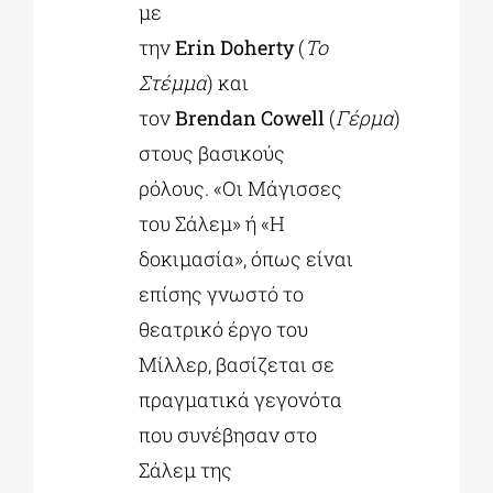
με
την
Erin
Doherty
(
To
Στέμμα
) και
τoν
Brendan
Cowell
(
Γέρμα
)
στους βασικούς
ρόλους. «Οι Μάγισσες
του Σάλεμ» ή «Η
δοκιμασία», όπως είναι
επίσης γνωστό το
θεατρικό έργο του
Μίλλερ, βασίζεται σε
πραγματικά γεγονότα
που συνέβησαν στο
Σάλεμ της