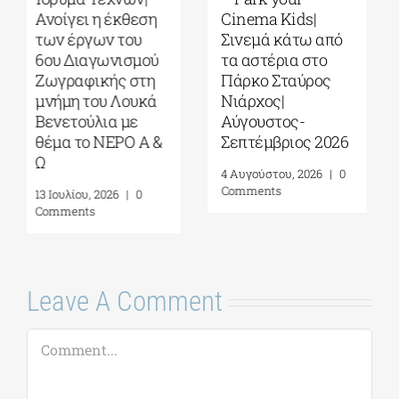
Cinema Kids|
με το σινεμά του
Σινεμά κάτω από
Στίβεν
τα αστέρια στο
Σπίλμπεργκ στο
Πάρκο Σταύρος
Κέντρο
Νιάρχος|
Πολιτισμού
Αύγουστος-
Ίδρυμα Σταύρος
Σεπτέμβριος 2026
Νιάρχος (ΚΠΙΣΝ)|
Τετάρτη 29 Ιουλίου
4 Αυγούστου, 2026
|
0
2026
Comments
17 Ιουλίου, 2026
|
0
Comments
Leave A Comment
Comment