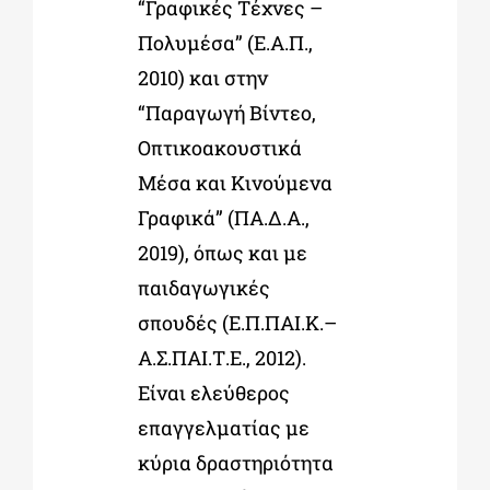
“
Γραφικές Τέχνες
–
Πολυµέσα
”
(Ε.Α.Π.,
2010) και στην
“
Παραγωγή Βίντεο,
Οπτικοακουστικά
Μέσα και Κινούµενα
Γραφικά
”
(ΠΑ.Δ.Α.,
2019), όπως και µε
παιδαγωγικές
σπουδές (Ε.Π.ΠΑΙ.Κ.
–
Α.Σ.ΠΑΙ.Τ.Ε., 2012).
Είναι ελεύθερος
επαγγελµατίας µε
κύρια δραστηριότητα