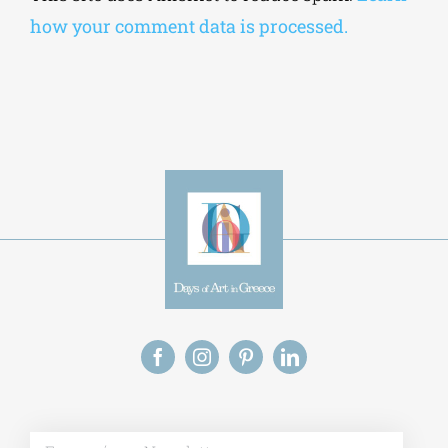
This site uses Akismet to reduce spam.
Learn
how your comment data is processed.
Alt