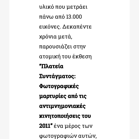
υλικό που µετράει
πάνω από 13.000
εικόνες. Δεκαπέντε
χρόνια µετά,
παρουσιάζει στην
ατοµική του έκθεση
“
Πλατεία
Συντάγµατος:
Φωτογραφικές
µαρτυρίες από τις
αντιµνηµονιακές
κινητοποιήσεις του
2011
”
ένα µέρος των
φωτογραφιών αυτών,