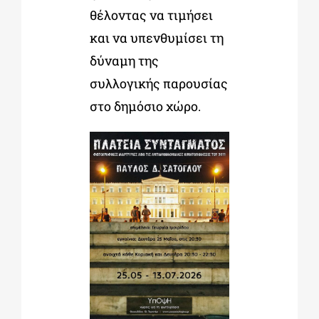
θέλοντας να τιµήσει
και να υπενθυµίσει τη
δύναµη της
συλλογικής παρουσίας
στο δηµόσιο χώρο.