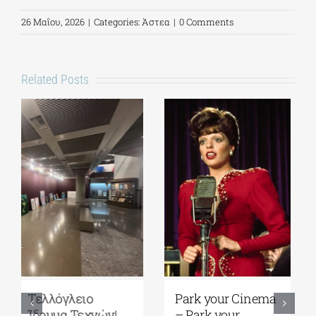
26 Μαΐου, 2026
|
Categories:
Άστεα
|
0 Comments
Related Posts
Park your Cinema
Full Moon
– Park your
Sleepover παρέα