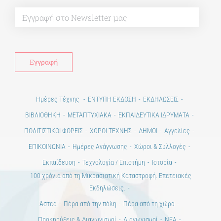
Ημέρες Τέχνης
ΕΝΤΥΠΗ ΕΚΔΟΣΗ
ΕΚΔΗΛΩΣΕΙΣ
ΒΙΒΛΙΟΘΗΚΗ
ΜΕΤΑΠΤΥΧΙΑΚΑ
ΕΚΠΑΙΔΕΥΤΙΚΑ ΙΔΡΥΜΑΤΑ
ΠΟΛΙΤΙΣΤΙΚΟΙ ΦΟΡΕΙΣ
ΧΩΡΟΙ ΤΕΧΝΗΣ
ΔΗΜΟΙ
Αγγελίες
ΕΠΙΚΟΙΝΩΝΙΑ
Ημέρες Ανάγνωσης
Χώροι & Συλλογές
Εκπαίδευση
Τεχνολογία / Επιστήμη
Ιστορία
100 χρόνια από τη Μικρασιατική Καταστροφή. Επετειακές
Εκδηλώσεις.
Άστεα
Πέρα από την πόλη
Πέρα από τη χώρα
Προκηρύξεις & Διαγωνισμοί
Διαγωνισμοί
ΝΕΑ
ART & SCIENCE AREAS
1821-2021 Επέτειος
1821-2021 Anniversary
ΑΡΧΙΚΗ
ΑΡΧΙΚΗ – En
ΟΡΟΙ ΧΡΗΣΗΣ
–
ΠΟΛΙΤΙΚΗ ΑΠΟΡΡΗΤΟΥ