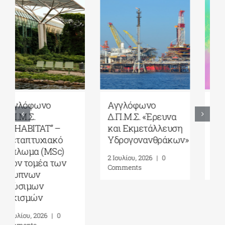
ΠΜΣ «Μουσική
ΠΜΣ «Ρομποτική
Εκπαίδευση σε
STEAM και Νέες
Τυπικά και Άτυπα
Τεχνολογίες στην
Περιβάλλοντα»
Εκπαίδευση»
21 Ιουλίου, 2026
|
0
16 Ιουλίου, 2026
|
0
Comments
Comments
One Comment