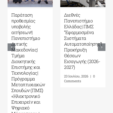
ΠΜΣ «Μουσική
Ανοικτό
Εκπαίδευση σε
Πανεπιστήμιο
Τυπικά και Άτυπα
Κύπρου: Η γνώση
Περιβάλλοντα»
δεν έχει όρια!|
από το ΕΚΠΑ
Αιτήσεις έως 18
Αυγούστου
4 Αυγούστου, 2026
|
0
Comments
24 Ιουλίου, 2026
|
0
Comments
Leave A Comment
Comment