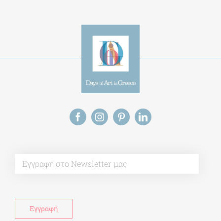
Ημέρες Τέχνης
ΕΝΤΥΠΗ ΕΚΔΟΣΗ
ΕΚΔΗΛΩΣΕΙΣ
ΒΙΒΛΙΟΘΗΚΗ
ΜΕΤΑΠΤΥΧΙΑΚΑ
ΕΚΠΑΙΔΕΥΤΙΚΑ ΙΔΡΥΜΑΤΑ
ΠΟΛΙΤΙΣΤΙΚΟΙ ΦΟΡΕΙΣ
ΧΩΡΟΙ ΤΕΧΝΗΣ
ΔΗΜΟΙ
Αγγελίες
ΕΠΙΚΟΙΝΩΝΙΑ
Ημέρες Ανάγνωσης
Χώροι & Συλλογές
Εκπαίδευση
Τεχνολογία / Επιστήμη
Ιστορία
100 χρόνια από τη Μικρασιατική Καταστροφή. Επετειακές
Εκδηλώσεις.
Άστεα
Πέρα από την πόλη
Πέρα από τη χώρα
Προκηρύξεις & Διαγωνισμοί
Διαγωνισμοί
ΝΕΑ
ART & SCIENCE AREAS
1821-2021 Επέτειος