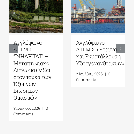
νο
Αγγλόφωνο
ΠΜΣ «Μουσι
Δ.Π.Μ.Σ. «Έρευνα
Εκπαίδευση 
AT” –
και Εκμετάλλευση
Τυπικά και Ά
χιακό
Υδρογονανθράκων»
Περιβάλλοντ
(MSc)
2 Ιουλίου, 2026
|
0
21 Ιουλίου, 2026
|
έα των
Comments
Comments
ν
ν
26
|
0
Leave A Comment