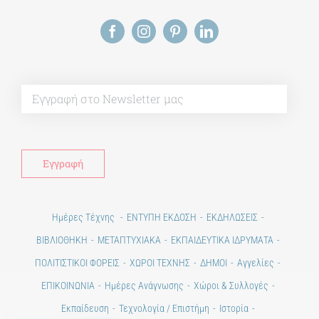
Alt
Ημέρες Τέχνης
ΕΝΤΥΠΗ ΕΚΔΟΣΗ
ΕΚΔΗΛΩΣΕΙΣ
ΒΙΒΛΙΟΘΗΚΗ
ΜΕΤΑΠΤΥΧΙΑΚΑ
ΕΚΠΑΙΔΕΥΤΙΚΑ ΙΔΡΥΜΑΤΑ
ΠΟΛΙΤΙΣΤΙΚΟΙ ΦΟΡΕΙΣ
ΧΩΡΟΙ ΤΕΧΝΗΣ
ΔΗΜΟΙ
Αγγελίες
ΕΠΙΚΟΙΝΩΝΙΑ
Ημέρες Ανάγνωσης
Χώροι & Συλλογές
Εκπαίδευση
Τεχνολογία / Επιστήμη
Ιστορία
100 χρόνια από τη Μικρασιατική Καταστροφή. Επετειακές